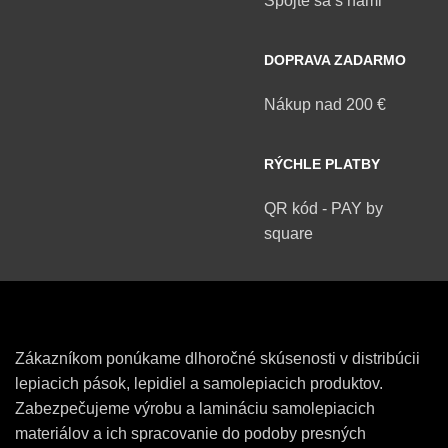
Spojte sa s nami
DOPRAVA ZADARMO
Nákup nad 200 €
RÝCHLE PLATBY
QR kód - PAY by
square
Zákazníkom ponúkame dlhoročné skúsenosti v distribúcii
lepiacich pások, lepidiel a samolepiacich produktov.
Zabezpečujeme výrobu a lamináciu samolepiacich
materiálov a ich spracovanie do podoby presných