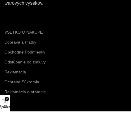
tvarových výsekov.
VŠETKO O NÁKUPE
Doprava a Platby
Obchodné Podmienky
Odstúpenie od zmluvy
Reklamácia
Ochrana Súkromia
Reklamácia a Vrátenie
0
j účet
Nákup
VAŠE OBJEDNÁVKY
Hlavný Panel