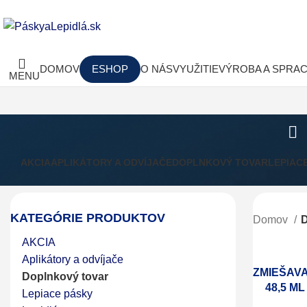
DOMOV
ESHOP
O NÁS
VYUŽITIE
VÝROBA A SPRA
MENU
AKCIA
APLIKÁTORY A ODVÍJAČE
DOPLNKOVÝ TOVAR
LEPIAC
KATEGÓRIE PRODUKTOV
Domov
D
AKCIA
Aplikátory a odvíjače
ZMIEŠAV
Doplnkový tovar
48,5 ML
Lepiace pásky