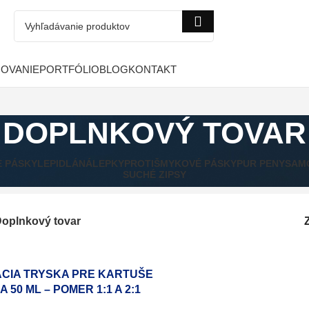
COVANIE
PORTFÓLIO
BLOG
KONTAKT
DOPLNKOVÝ TOVAR
E PÁSKY
LEPIDLÁ
NÁLEPKY
PROTIŠMYKOVÉ PÁSKY
PUR PENY
SAM
SUCHÉ ZIPSY
oplnkový tovar
ACIA TRYSKA PRE KARTUŠE
 A 50 ML – POMER 1:1 A 2:1