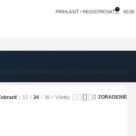
0
PRIHLÁSIŤ / REGISTROVAŤ
€
0.00
OLEPIACE DORAZY
SAMOLEPIACE FÓLIE
SŤAHOVACIE PÁSKY
ZORADENIE
Zobraziť
12
24
36
Všetky