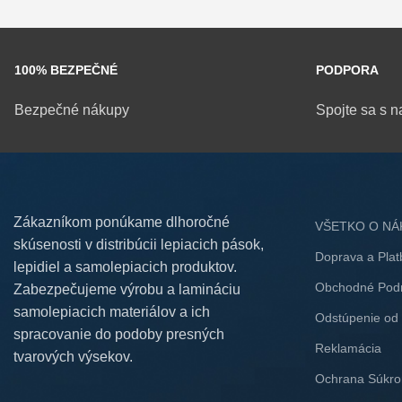
100% BEZPEČNÉ
PODPORA
Bezpečné nákupy
Spojte sa s n
Zákazníkom ponúkame dlhoročné
VŠETKO O NÁ
skúsenosti v distribúcii lepiacich pások,
Doprava a Plat
lepidiel a samolepiacich produktov.
Obchodné Pod
Zabezpečujeme výrobu a lamináciu
samolepiacich materiálov a ich
Odstúpenie od
spracovanie do podoby presných
Reklamácia
tvarových výsekov.
Ochrana Súkro