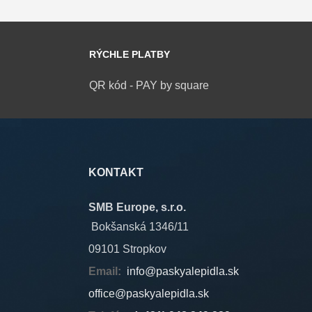
RÝCHLE PLATBY
QR kód - PAY by square
KONTAKT
SMB Europe, s.r.o.
Bokšanská 1346/11
09101 Stropkov
Email:
info@paskyalepidla.sk
office@paskyalepidla.
sk