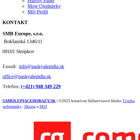
Hlavný Panel
Moje Ojednávky
Môj Profil
KONTAKT
SMB Europe, s.r.o.
Bokšanská 1346/11
09101 Stropkov
Email:
info@paskyalepidla.sk
office@paskyalepidla.
sk
Telefón:
(+421) 948 349 229
SAMOLEPIACEDORAZY.SK
| ©2025 kreatívne fullservisové štúdio
Tvorba
webstránky,
Dizajn
a
SEO