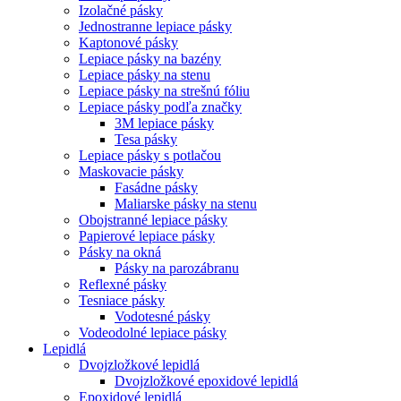
Izolačné pásky
Jednostranne lepiace pásky
Kaptonové pásky
Lepiace pásky na bazény
Lepiace pásky na stenu
Lepiace pásky na strešnú fóliu
Lepiace pásky podľa značky
3M lepiace pásky
Tesa pásky
Lepiace pásky s potlačou
Maskovacie pásky
Fasádne pásky
Maliarske pásky na stenu
Obojstranné lepiace pásky
Papierové lepiace pásky
Pásky na okná
Pásky na parozábranu
Reflexné pásky
Tesniace pásky
Vodotesné pásky
Vodeodolné lepiace pásky
Lepidlá
Dvojzložkové lepidlá
Dvojzložkové epoxidové lepidlá
Epoxidové lepidlá