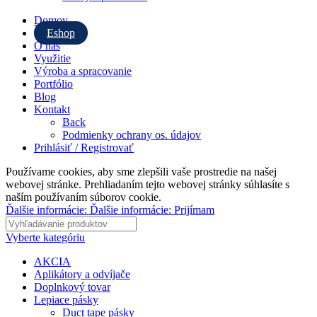
Domov
Eshop
O nás
Využitie
Výroba a spracovanie
Portfólio
Blog
Kontakt
Back
Podmienky ochrany os. údajov
Prihlásiť / Registrovať
Používame cookies, aby sme zlepšili vaše prostredie na našej
webovej stránke. Prehliadaním tejto webovej stránky súhlasíte s
naším používaním súborov cookie.
Ďalšie informácie:
Ďalšie informácie:
Prijímam
Vyberte kategóriu
AKCIA
Aplikátory a odvíjače
Doplnkový tovar
Lepiace pásky
Duct tape pásky