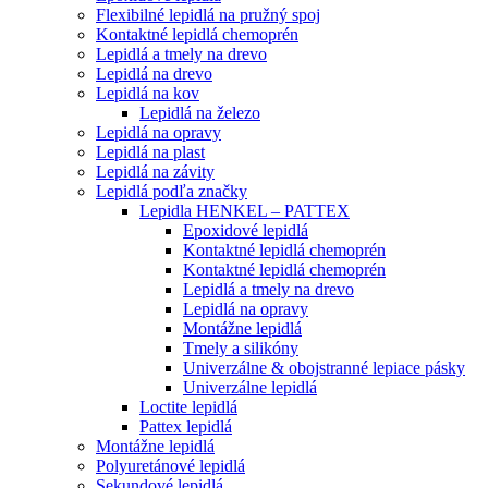
Flexibilné lepidlá na pružný spoj
Kontaktné lepidlá chemoprén
Lepidlá a tmely na drevo
Lepidlá na drevo
Lepidlá na kov
Lepidlá na železo
Lepidlá na opravy
Lepidlá na plast
Lepidlá na závity
Lepidlá podľa značky
Lepidla HENKEL – PATTEX
Epoxidové lepidlá
Kontaktné lepidlá chemoprén
Kontaktné lepidlá chemoprén
Lepidlá a tmely na drevo
Lepidlá na opravy
Montážne lepidlá
Tmely a silikóny
Univerzálne & obojstranné lepiace pásky
Univerzálne lepidlá
Loctite lepidlá
Pattex lepidlá
Montážne lepidlá
Polyuretánové lepidlá
Sekundové lepidlá