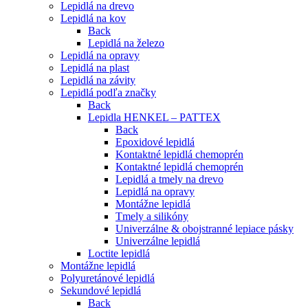
Lepidlá na drevo
Lepidlá na kov
Back
Lepidlá na železo
Lepidlá na opravy
Lepidlá na plast
Lepidlá na závity
Lepidlá podľa značky
Back
Lepidla HENKEL – PATTEX
Back
Epoxidové lepidlá
Kontaktné lepidlá chemoprén
Kontaktné lepidlá chemoprén
Lepidlá a tmely na drevo
Lepidlá na opravy
Montážne lepidlá
Tmely a silikóny
Univerzálne & obojstranné lepiace pásky
Univerzálne lepidlá
Loctite lepidlá
Montážne lepidlá
Polyuretánové lepidlá
Sekundové lepidlá
Back