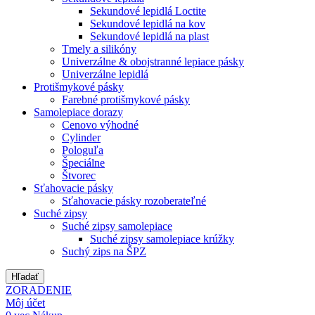
Sekundové lepidlá Loctite
Sekundové lepidlá na kov
Sekundové lepidlá na plast
Tmely a silikóny
Univerzálne & obojstranné lepiace pásky
Univerzálne lepidlá
Protišmykové pásky
Farebné protišmykové pásky
Samolepiace dorazy
Cenovo výhodné
Cylinder
Pologuľa
Špeciálne
Štvorec
Sťahovacie pásky
Sťahovacie pásky rozoberateľné
Suché zipsy
Suché zipsy samolepiace
Suché zipsy samolepiace krúžky
Suchý zips na ŠPZ
Hľadať
ZORADENIE
Môj účet