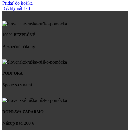
Pridať do košíka
Rýchly náhľad
100% BEZPEČNÉ
Bezpečné nákupy
PODPORA
Spojte sa s nami
DOPRAVA ZADARMO
Nákup nad 200 €