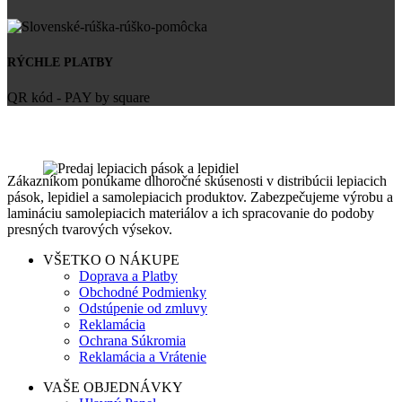
RÝCHLE PLATBY
QR kód - PAY by square
Zákazníkom ponúkame dlhoročné skúsenosti v distribúcii lepiacich
pások, lepidiel a samolepiacich produktov. Zabezpečujeme výrobu a
lamináciu samolepiacich materiálov a ich spracovanie do podoby
presných tvarových výsekov.
VŠETKO O NÁKUPE
Doprava a Platby
Obchodné Podmienky
Odstúpenie od zmluvy
Reklamácia
Ochrana Súkromia
Reklamácia a Vrátenie
VAŠE OBJEDNÁVKY