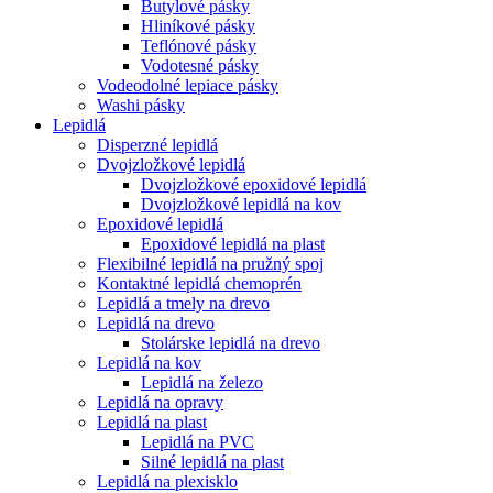
Butylové pásky
Hliníkové pásky
Teflónové pásky
Vodotesné pásky
Vodeodolné lepiace pásky
Washi pásky
Lepidlá
Disperzné lepidlá
Dvojzložkové lepidlá
Dvojzložkové epoxidové lepidlá
Dvojzložkové lepidlá na kov
Epoxidové lepidlá
Epoxidové lepidlá na plast
Flexibilné lepidlá na pružný spoj
Kontaktné lepidlá chemoprén
Lepidlá a tmely na drevo
Lepidlá na drevo
Stolárske lepidlá na drevo
Lepidlá na kov
Lepidlá na železo
Lepidlá na opravy
Lepidlá na plast
Lepidlá na PVC
Silné lepidlá na plast
Lepidlá na plexisklo