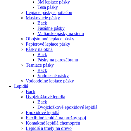
3M lepiace pásky
Tesa pásky
Lepiace pásky s potlačou
Maskovacie pásky
Back
Fasádne pásky
Maliarske pásky na stenu
Obojstranné lepiace pásky
Papierové lepiace pásky
Pásky na okná
Back
Pásky na parozábranu
Tesniace pásky
Back
Vodotesné pásky
Vodeodolné lepiace pásky
Lepidlá
Back
Dvojzložkové lepidlá
Back
Dvojzložkové epoxidové lepidlá
Epoxidové lepidlá
Flexibilné lepidlá na pružný spoj
Kontaktné lepidlá chemoprén
Lepidlá a tmely na drevo