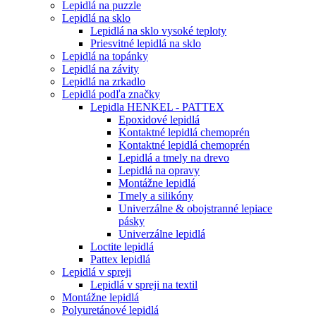
Lepidlá na puzzle
Lepidlá na sklo
Lepidlá na sklo vysoké teploty
Priesvitné lepidlá na sklo
Lepidlá na topánky
Lepidlá na závity
Lepidlá na zrkadlo
Lepidlá podľa značky
Lepidla HENKEL - PATTEX
Epoxidové lepidlá
Kontaktné lepidlá chemoprén
Kontaktné lepidlá chemoprén
Lepidlá a tmely na drevo
Lepidlá na opravy
Montážne lepidlá
Tmely a silikóny
Univerzálne & obojstranné lepiace
pásky
Univerzálne lepidlá
Loctite lepidlá
Pattex lepidlá
Lepidlá v spreji
Lepidlá v spreji na textil
Montážne lepidlá
Polyuretánové lepidlá