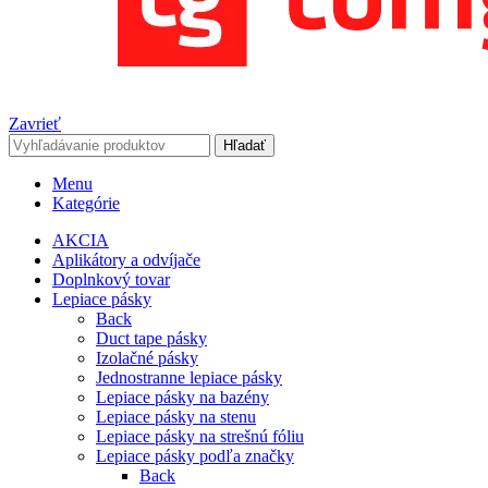
Zavrieť
Hľadať
Menu
Kategórie
AKCIA
Aplikátory a odvíjače
Doplnkový tovar
Lepiace pásky
Back
Duct tape pásky
Izolačné pásky
Jednostranne lepiace pásky
Lepiace pásky na bazény
Lepiace pásky na stenu
Lepiace pásky na strešnú fóliu
Lepiace pásky podľa značky
Back