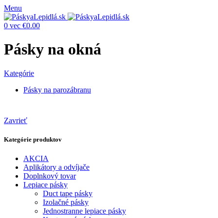
Menu
0
vec
€
0.00
Pásky na okná
Kategórie
Pásky na parozábranu
Zavrieť
Kategórie produktov
AKCIA
Aplikátory a odvíjače
Doplnkový tovar
Lepiace pásky
Duct tape pásky
Izolačné pásky
Jednostranne lepiace pásky