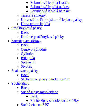
Sekundové lepidlá Loctite
Sekundové lepidlá na kov
Sekundové lepidlá na plast
Tmely a silikóny
Univerzálne & obojstranné lepiace pásky
Univerzálne lepidlá
Protišmykové pásky
Back
Farebné protišmykové pásky
Samolepiace dorazy
Back
Cenovo výhodné
Cylinder
Pologuľa
Špeciálne
Štvorec
Sťahovacie pásky
Back
Sťahovacie pásky rozoberateľné
Suché zipsy
Back
Suché zipsy samolepiace
Back
Suché zipsy samolepiace krúžky
Suchý zips na ŠPZ