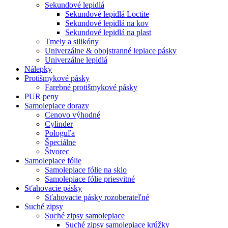
Sekundové lepidlá
Sekundové lepidlá Loctite
Sekundové lepidlá na kov
Sekundové lepidlá na plast
Tmely a silikóny
Univerzálne & obojstranné lepiace pásky
Univerzálne lepidlá
Nálepky
Protišmykové pásky
Farebné protišmykové pásky
PUR peny
Samolepiace dorazy
Cenovo výhodné
Cylinder
Pologuľa
Špeciálne
Štvorec
Samolepiace fólie
Samolepiace fólie na sklo
Samolepiace fólie priesvitné
Sťahovacie pásky
Sťahovacie pásky rozoberateľné
Suché zipsy
Suché zipsy samolepiace
Suché zipsy samolepiace krúžky