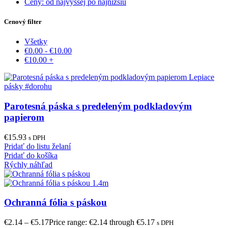
Ceny: od najvyššej po najnižšiu
Cenový filter
Všetky
€
0.00
-
€
10.00
€
10.00
+
Parotesná páska s predeleným podkladovým
papierom
€
15.93
s DPH
Pridať do listu želaní
Pridať do košíka
Rýchly náhľad
Ochranná fólia s páskou
€
2.14
–
€
5.17
Price range: €2.14 through €5.17
s DPH