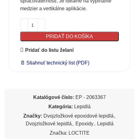
spracovateľnosti. Je ideálne na vypĺňanie
medzier a vertikálne aplikácie.
PRIDAŤ DO KOŠÍKA
Pridať do listu želaní
📄 Stiahnuť technický list (PDF)
Katalógové číslo:
EP - 2063367
Kategória:
Lepidlá
Značky:
Dvojzložkové epoxidové lepidlá
,
Dvojzložkové lepidlá
,
Epoxidy
,
Lepidlá
Značka:
LOCTITE