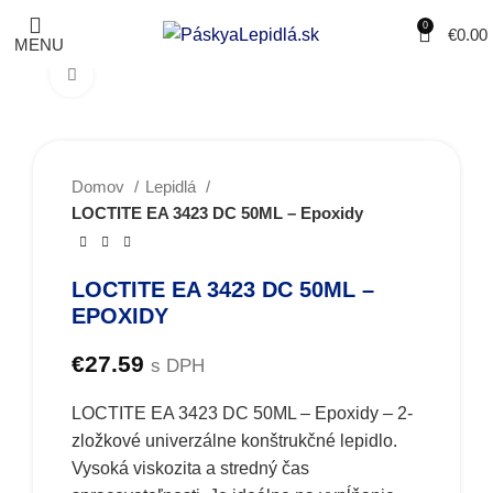
0
€
0.00
MENU
Obrázky zväčšíte kliknutím .
Domov
Lepidlá
LOCTITE EA 3423 DC 50ML – Epoxidy
LOCTITE EA 3423 DC 50ML –
EPOXIDY
€
27.59
s DPH
LOCTITE EA 3423 DC 50ML – Epoxidy – 2-
zložkové univerzálne konštrukčné lepidlo.
Vysoká viskozita a stredný čas