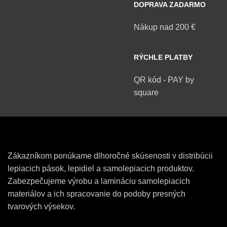
DOPRAVA ZADARMO
Nákup nad 200 €
RÝCHLE PLATBY
QR kód - PAY by
square
Zákazníkom ponúkame dlhoročné skúsenosti v distribúcii
lepiacich pások, lepidiel a samolepiacich produktov.
Zabezpečujeme výrobu a lamináciu samolepiacich
materiálov a ich spracovanie do podoby presných
tvarových výsekov.