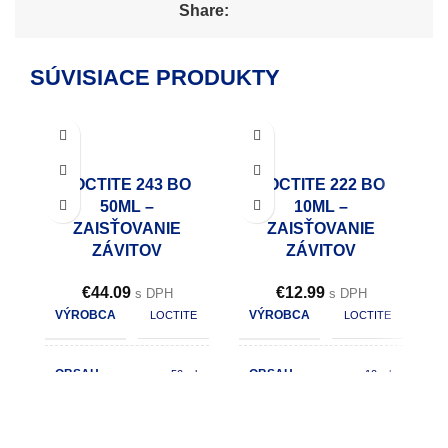
Share:
SÚVISIACE PRODUKTY
LOCTITE 243 BO
LOCTITE 222 BO
50ML –
10ML –
ZAISŤOVANIE
ZAISŤOVANIE
ZÁVITOV
ZÁVITOV
€
44.09
€
12.99
s DPH
s DPH
VÝROBCA
VÝROBCA
LOCTITE
LOCTITE
OBSAH
OBSAH
50 ml
10 ml
POČET KS V KARTÓNE
POČET KS V KARTÓNE
12
12