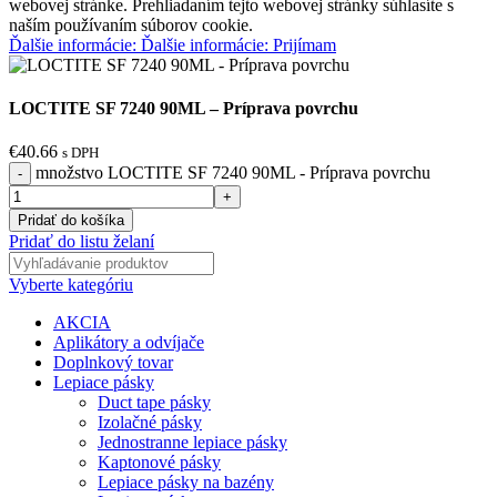
webovej stránke. Prehliadaním tejto webovej stránky súhlasíte s
naším používaním súborov cookie.
Ďalšie informácie:
Ďalšie informácie:
Prijímam
LOCTITE SF 7240 90ML – Príprava povrchu
€
40.66
s DPH
množstvo LOCTITE SF 7240 90ML - Príprava povrchu
Pridať do košíka
Pridať do listu želaní
Vyberte kategóriu
AKCIA
Aplikátory a odvíjače
Doplnkový tovar
Lepiace pásky
Duct tape pásky
Izolačné pásky
Jednostranne lepiace pásky
Kaptonové pásky
Lepiace pásky na bazény