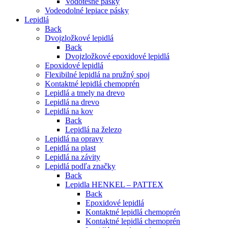
Vodotesné pásky
Vodeodolné lepiace pásky
Lepidlá
Back
Dvojzložkové lepidlá
Back
Dvojzložkové epoxidové lepidlá
Epoxidové lepidlá
Flexibilné lepidlá na pružný spoj
Kontaktné lepidlá chemoprén
Lepidlá a tmely na drevo
Lepidlá na drevo
Lepidlá na kov
Back
Lepidlá na železo
Lepidlá na opravy
Lepidlá na plast
Lepidlá na závity
Lepidlá podľa značky
Back
Lepidla HENKEL – PATTEX
Back
Epoxidové lepidlá
Kontaktné lepidlá chemoprén
Kontaktné lepidlá chemoprén