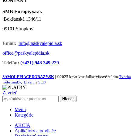
KONTAKT
SMB Europe, s.r.o.
Bokšanská 1346/11
09101 Stropkov
Email:
info@paskyalepidla.sk
office@paskyalepidla.
sk
Telefón:
(+421) 948 349 229
SAMOLEPIACEDORAZY.SK
| ©2025 kreatívne fullservisové štúdio
Tvorba
webstránky,
Dizajn
a
SEO
Zavrieť
Hľadať
Menu
Kategórie
AKCIA
Aplikátory a odvíjače