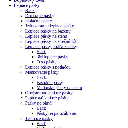
Doplnkový tovar
Lepiace pásky
Back
Duct tape pásky
Izolačné pásky
Jednostranne lepiace pásky
Lepiace pásky na bazény
Lepiace pásky na stenu
Lepiace pásky na strešnú fóliu
Lepiace pásky podľa značky
Back
3M lepiace pásky
Tesa pásky
Lepiace pásky s potlačou
Maskovacie pásky
Back
Fasádne pásky
Maliarske pásky na stenu
Obojstranné lepiace pásky
Papierové lepiace pásky
Pásky na okná
Back
Pásky na parozábranu
Tesniace pásky
Back