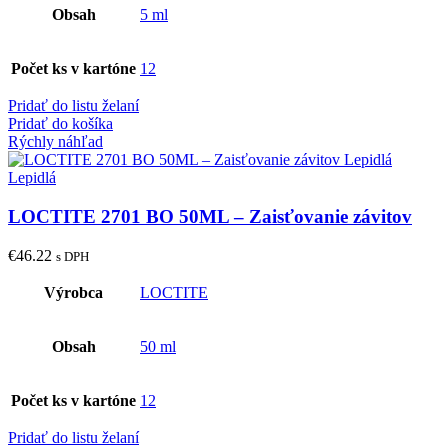
Obsah
5 ml
Počet ks v kartóne
12
Pridať do listu želaní
Pridať do košíka
Rýchly náhľad
LOCTITE 2701 BO 50ML – Zaisťovanie závitov
€
46.22
s DPH
Výrobca
LOCTITE
Obsah
50 ml
Počet ks v kartóne
12
Pridať do listu želaní