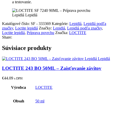
a testovanie.
Katalógové číslo:
SF - 333369
Kategórie:
Lepidlá
,
Lepidlá podľa
značky
,
Loctite lepidlá
Značky:
Lepidlá
,
Lepidlá podľa značky
,
Loctite lepidlá
,
Príprava povrchu
Značka:
LOCTITE
Share:
Súvisiace produkty
LOCTITE 243 BO 50ML – Zaisťovanie závitov
€
44.09
s DPH
Výrobca
LOCTITE
Obsah
50 ml