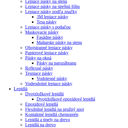
Lepiace pásky na stenu
Lepiace pásky na strešnú fóliu
Lepiace pásky podľa značky
3M lepiace pásky
Tesa pásky
Lepiace pásky s potlačou
Maskovacie pásky
Fasádne pásky
Maliarske pásky na stenu
Obojstranné lepiace pásky
Papierové lepiace pásky
Pásky na okná
Pásky na parozábranu
Reflexné pásky
Tesniace pásky
Vodotesné pásky
Vodeodolné lepiace pásky
Lepidlá
Dvojzložkové lepidlá
Dvojzložkové epoxidové lepidlá
Epoxidové lepidlá
Flexibilné lepidlá na pružný spoj
Kontaktné lepidlá chemoprén
Lepidlá a tmely na drevo
Lepidlá na drevo