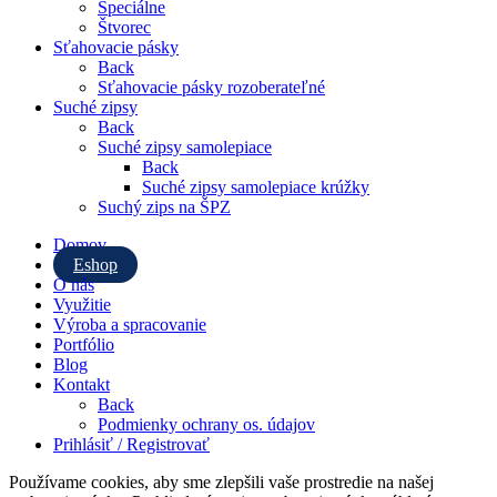
Špeciálne
Štvorec
Sťahovacie pásky
Back
Sťahovacie pásky rozoberateľné
Suché zipsy
Back
Suché zipsy samolepiace
Back
Suché zipsy samolepiace krúžky
Suchý zips na ŠPZ
Domov
Eshop
O nás
Využitie
Výroba a spracovanie
Portfólio
Blog
Kontakt
Back
Podmienky ochrany os. údajov
Prihlásiť / Registrovať
Používame cookies, aby sme zlepšili vaše prostredie na našej