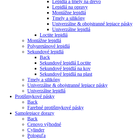
Lepidlá a tmely na drevo
Lepidlá na opravy
Montážne lepidlá
Tmely a silikóny
Univerzálne & obojstranné lepiace pásky
Univerzálne lepidlá
Loctite lepidlá
Montážne lepidlá
Polyuretánové lepidlá
Sekundové lepidlá
Back
Sekundové lepidlá Loctite
Sekundové lepidlá na kov
Sekundové lepidlá na plast
Tmely a silikóny
Univerzálne & obojstranné lepiace pásky
Univerzálne lepidlá
Protišmykové pásky
Back
Farebné protišmykové pásky
Samolepiace dorazy
Back
Cenovo výhodné
Cylinder
Pologuľa