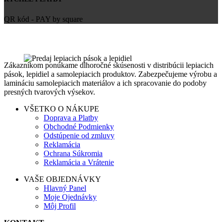
QR kód - PAY by square
Zákazníkom ponúkame dlhoročné skúsenosti v distribúcii lepiacich
pások, lepidiel a samolepiacich produktov. Zabezpečujeme výrobu a
lamináciu samolepiacich materiálov a ich spracovanie do podoby
presných tvarových výsekov.
VŠETKO O NÁKUPE
Doprava a Platby
Obchodné Podmienky
Odstúpenie od zmluvy
Reklamácia
Ochrana Súkromia
Reklamácia a Vrátenie
VAŠE OBJEDNÁVKY
Hlavný Panel
Moje Ojednávky
Môj Profil