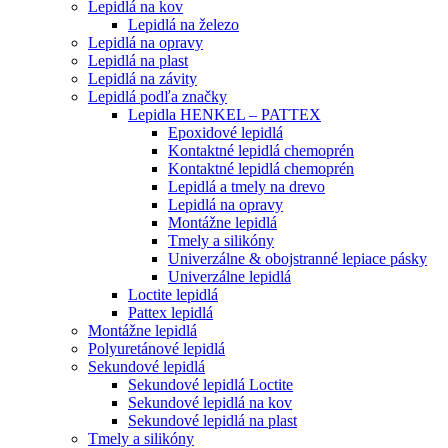
Lepidlá na kov
Lepidlá na železo
Lepidlá na opravy
Lepidlá na plast
Lepidlá na závity
Lepidlá podľa značky
Lepidla HENKEL – PATTEX
Epoxidové lepidlá
Kontaktné lepidlá chemoprén
Kontaktné lepidlá chemoprén
Lepidlá a tmely na drevo
Lepidlá na opravy
Montážne lepidlá
Tmely a silikóny
Univerzálne & obojstranné lepiace pásky
Univerzálne lepidlá
Loctite lepidlá
Pattex lepidlá
Montážne lepidlá
Polyuretánové lepidlá
Sekundové lepidlá
Sekundové lepidlá Loctite
Sekundové lepidlá na kov
Sekundové lepidlá na plast
Tmely a silikóny