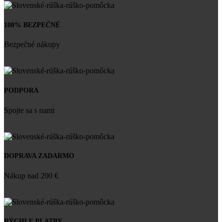
100% BEZPEČNÉ
Bezpečné nákupy
PODPORA
Spojte sa s nami
DOPRAVA ZADARMO
Nákup nad 200 €
RÝCHLE PLATBY