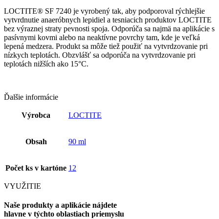
LOCTITE® SF 7240 je vyrobený tak, aby podporoval rýchlejšie
vytvrdnutie anaeróbnych lepidiel a tesniacich produktov LOCTITE
bez výraznej straty pevnosti spoja. Odporúča sa najmä na aplikácie s
pasívnymi kovmi alebo na neaktívne povrchy tam, kde je veľká
lepená medzera. Produkt sa môže tiež použiť na vytvrdzovanie pri
nízkych teplotách. Obzvlášť sa odporúča na vytvrdzovanie pri
teplotách nižších ako 15°C.
Ďalšie informácie
Výrobca
LOCTITE
Obsah
90 ml
Počet ks v kartóne
12
VYUŽITIE
Naše produkty a aplikácie nájdete
hlavne v týchto oblastiach priemyslu