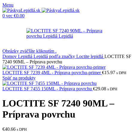
Menu
0
vec
€
0.00
Obrázky zväčšíte kliknutím .
Domov
Lepidlá
Lepidlá podľa značky
Loctite lepidlá
LOCTITE SF
7240 90ML – Príprava povrchu
LOCTITE SF 7239 4ML - Príprava povrchu-primer
€
15.97
s DPH
Späť na produkty
LOCTITE SF 7455 150ML - Príprava povrchu
€
29.08
s DPH
LOCTITE SF 7240 90ML –
Príprava povrchu
€
40.66
s DPH