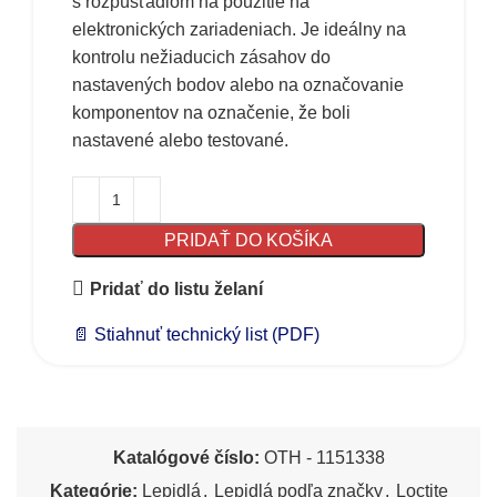
s rozpúšťadlom na použitie na
elektronických zariadeniach. Je ideálny na
kontrolu nežiaducich zásahov do
nastavených bodov alebo na označovanie
komponentov na označenie, že boli
nastavené alebo testované.
PRIDAŤ DO KOŠÍKA
Pridať do listu želaní
📄 Stiahnuť technický list (PDF)
Katalógové číslo:
OTH - 1151338
Kategórie:
Lepidlá
,
Lepidlá podľa značky
,
Loctite