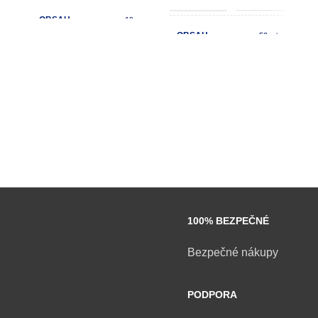
OBSAH
19 g
OBSAH
50 ml
POČET KS V KARTÓNE
15
POČET KS V KARTÓNE
12
100% BEZPEČNÉ
Bezpečné nákupy
PODPORA