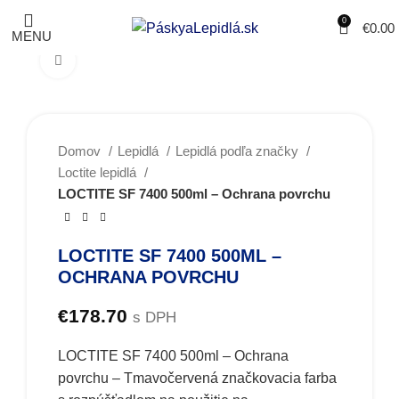
0
€
0.00
MENU
Obrázky zväčšíte kliknutím .
Domov
Lepidlá
Lepidlá podľa značky
Loctite lepidlá
LOCTITE SF 7400 500ml – Ochrana povrchu
LOCTITE SF 7400 500ML –
OCHRANA POVRCHU
€
178.70
s DPH
LOCTITE SF 7400 500ml – Ochrana
povrchu – Tmavočervená značkovacia farba