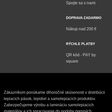
Spojte sa s nami
DOPRAVA ZADARMO
Nákup nad 200 €
RÝCHLE PLATBY
QR kód - PAY by
square
Zákazníkom ponúkame dlhoročné skúsenosti v distribúcii
lepiacich pások, lepidiel a samolepiacich produktov.
Zabezpečujeme výrobu a lamináciu samolepiacich
materiálov a ich spracovanie do podoby presných