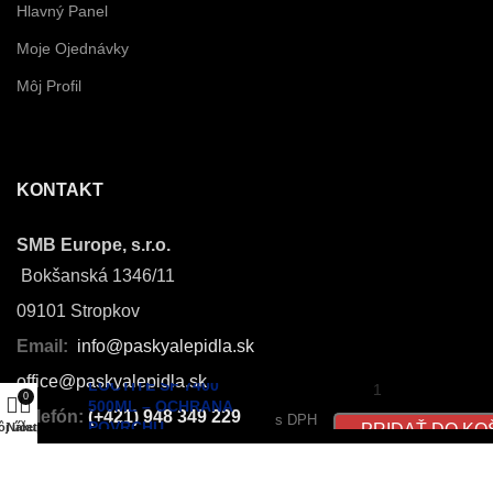
Hlavný Panel
Moje Ojednávky
Môj Profil
KONTAKT
SMB Europe, s.r.o.
Bokšanská 1346/11
09101 Stropkov
Email:
info@paskyalepidla.sk
office@paskyalepidla.
sk
LOCTITE SF 7400
€
178.70
0
500ML – OCHRANA
Telefón:
(+421) 948 349 229
s DPH
POVRCHU
PRIDAŤ DO KO
j účet
Nákup
SAMOLEPIACEDORAZY.SK
| ©2025 kreatívne fullservisové štúdio
Tvorba webstránky,
Dizajn
a
SEO