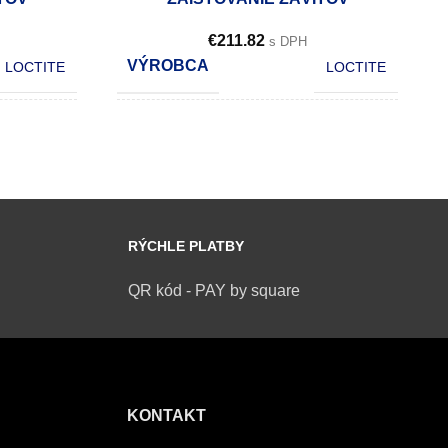
€
211.82
s DPH
VÝROBCA
LOCTITE
LOCTITE
OBSAH
10 ml
250 ml
POČET KS V KARTÓNE
12
10
RÝCHLE PLATBY
QR kód - PAY by square
KONTAKT