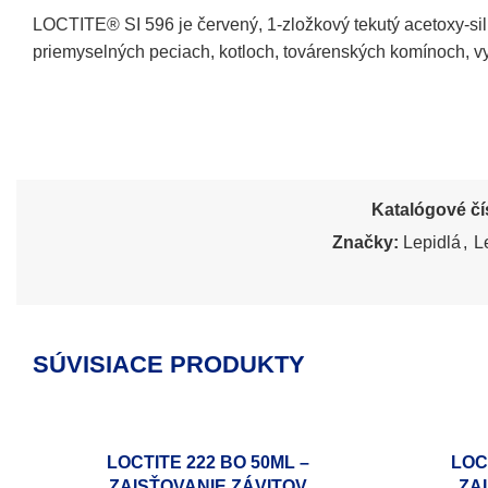
LOCTITE® SI 596 je červený, 1-zložkový tekutý acetoxy-sili
priemyselných peciach, kotloch, továrenských komínoch, vy
Katalógové čí
Značky:
Lepidlá
,
L
SÚVISIACE PRODUKTY
LOCTITE 222 BO 50ML –
LOC
ZAISŤOVANIE ZÁVITOV
ZA