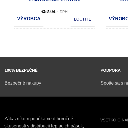
€
52.04
s DPH
VÝROBCA
VÝROB
LOCTITE
OBSAH
OBSAH
50 ml
POČET KS V KARTÓNE
POČET 
12
100% BEZPEČNÉ
PODPORA
Bezpečné nákupy
Spojte sa s n
Zákazníkom ponúkame dlhoročné
VŠETKO O NÁ
skúsenosti v distribúcii lepiacich pások,