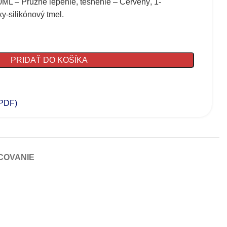
L – Pružné lepenie, tesnenie – Červený, 1-
y-silikónový tmel.
PRIDAŤ DO KOŠÍKA
(PDF)
COVANIE