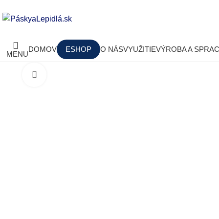
DOMOV
ESHOP
O NÁS
VYUŽITIE
VÝROBA A SPRA
MENU
Obrázky zväčšíte kliknutím .