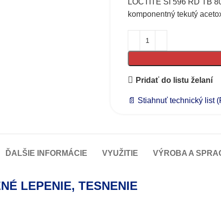
LOCTITE SI 596 RD TB 80M
komponentný tekutý acetox
Pridať do listu želaní
📄 Stiahnuť technický list 
ĎALŠIE INFORMÁCIE
VYUŽITIE
VÝROBA A SPRA
ŽNÉ LEPENIE, TESNENIE