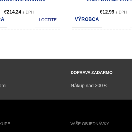
€
214.24
€
12.99
s DPH
s DPH
CA
VÝROBCA
LOCTITE
OBSAH
250 ml
KS V KARTÓNE
POČET KS V KARTÓNE
10
DOPRAVA ZADARMO
ami
Nákup nad 200 €
KUPE
VAŠE OBJEDNÁVKY