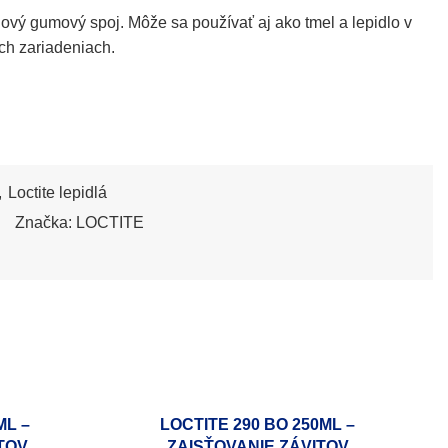
nový gumový spoj. Môže sa používať aj ako tmel a lepidlo v
ch zariadeniach.
,
Loctite lepidlá
Značka:
LOCTITE
ML –
LOCTITE 290 BO 250ML –
TOV
ZAISŤOVANIE ZÁVITOV