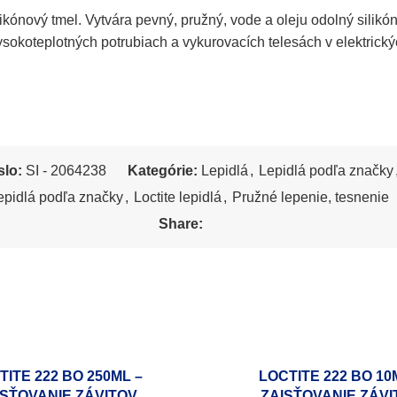
kónový tmel. Vytvára pevný, pružný, vode a oleju odolný silikó
sokoteplotných potrubiach a vykurovacích telesách v elektrický
slo:
SI - 2064238
Kategórie:
Lepidlá
,
Lepidlá podľa značky
epidlá podľa značky
,
Loctite lepidlá
,
Pružné lepenie, tesnenie
Share:
TITE 222 BO 250ML –
LOCTITE 222 BO 10
ISŤOVANIE ZÁVITOV
ZAISŤOVANIE ZÁVI