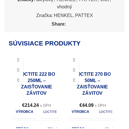
vhodný
Značka:
HENKEL
,
PATTEX
Share:
SÚVISIACE PRODUKTY
LOCTITE 222 BO
LOCTITE 270 BO
250ML –
50ML –
ZAISŤOVANIE
ZAISŤOVANIE
ZÁVITOV
ZÁVITOV
€
214.24
€
44.09
s DPH
s DPH
VÝROBCA
VÝROBCA
LOCTITE
LOCTITE
OBSAH
OBSAH
250 ml
50 ml