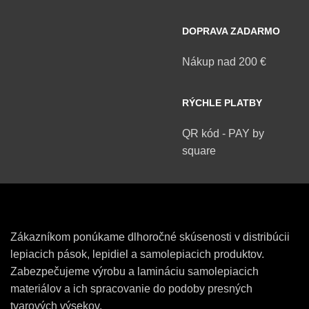
DOPRAVA ZADARMO
Nákup nad 200 €
RÝCHLE PLATBY
QR kód - PAY by
square
Zákazníkom ponúkame dlhoročné skúsenosti v distribúcii
lepiacich pások, lepidiel a samolepiacich produktov.
Zabezpečujeme výrobu a lamináciu samolepiacich
materiálov a ich spracovanie do podoby presných
tvarových výsekov.