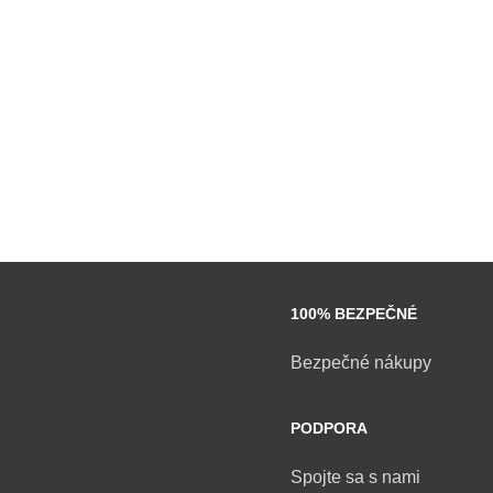
POČET KS V KARTÓNE
POČET KS V KARTÓNE
10
12
100% BEZPEČNÉ
Bezpečné nákupy
PODPORA
Spojte sa s nami