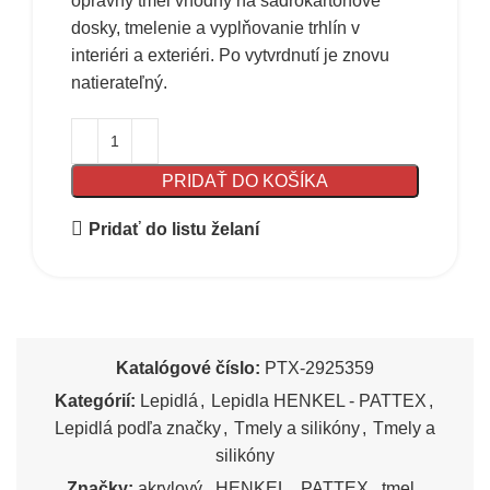
opravný tmel vhodný na sadrokartónové
dosky, tmelenie a vyplňovanie trhlín v
interiéri a exteriéri. Po vytvrdnutí je znovu
natierateľný.
PRIDAŤ DO KOŠÍKA
Pridať do listu želaní
Katalógové číslo:
PTX-2925359
Kategórií:
Lepidlá
,
Lepidla HENKEL - PATTEX
,
Lepidlá podľa značky
,
Tmely a silikóny
,
Tmely a
silikóny
Značky:
akrylový
,
HENKEL
,
PATTEX
,
tmel
,