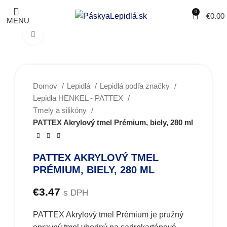
0
€
0.00
MENU
Obrázky zväčšíte kliknutím .
Domov
Lepidlá
Lepidlá podľa značky
Lepidla HENKEL - PATTEX
Tmely a silikóny
PATTEX Akrylový tmel Prémium, biely, 280 ml
PATTEX AKRYLOVÝ TMEL
PRÉMIUM, BIELY, 280 ML
€
3.47
s DPH
PATTEX Akrylový tmel Prémium je pružný