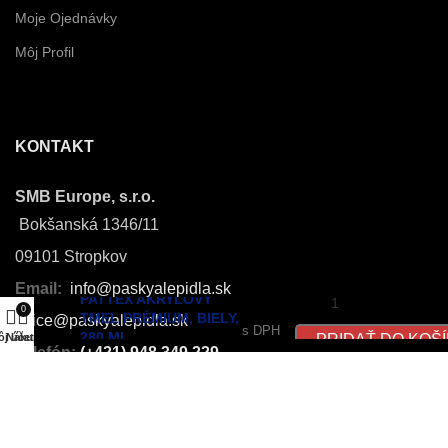
Moje Ojednávky
Môj Profil
KONTAKT
SMB Europe, s.r.o.
Bokšanská 1346/11
09101 Stropkov
Email:
info@paskyalepidla.sk
PATTEX AKRYLOVÝ
€
3.47
0
TMEL PRÉMIUM, BIELY,
office@paskyalepidla.
sk
s DPH
280 ML
PRIDAŤ DO KOŠ
j účet
Nákup
Telefón:
(+421) 948 349 229
SAMOLEPIACEDORAZY.SK
| ©2025 kreatívne fullservisové štúdio
Tvorba webstránky,
Dizajn
a
SEO