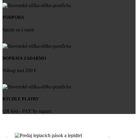
PODPORA
Spojte sa s nami
DOPRAVA ZADARMO
Nákup nad 200 €
RÝCHLE PLATBY
QR kód - PAY by square