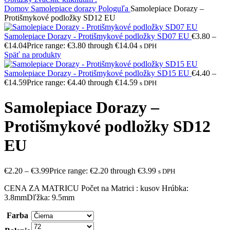
Domov
Samolepiace dorazy
Pologuľa
Samolepiace Dorazy –
Protišmykové podložky SD12 EU
Samolepiace Dorazy - Protišmykové podložky SD07 EU
€
3.80
–
€
14.04
Price range: €3.80 through €14.04
s DPH
Späť na produkty
Samolepiace Dorazy - Protišmykové podložky SD15 EU
€
4.40
–
€
14.59
Price range: €4.40 through €14.59
s DPH
Samolepiace Dorazy –
Protišmykové podložky SD12
EU
€
2.20
–
€
3.99
Price range: €2.20 through €3.99
s DPH
CENA ZA MATRICU Počet na Matrici : kusov Hrúbka:
3.8mmDľžka: 9.5mm
Farba