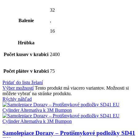
32
Balenie
,
16
Hrúbka
Počet kusov v krabici
2400
Počet plátov v krabici
75
Pridať do listu želaní
Výber možností
Tento produkt má viacero variantov. Možnosti si
môžete vybrať na stránke produktu.
Rýchly náhľad
Samolepiace Dorazy – Protišmykové podložky SD41