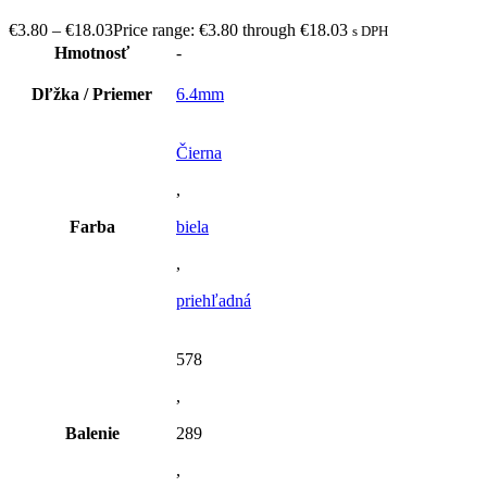
€
3.80
–
€
18.03
Price range: €3.80 through €18.03
s DPH
Hmotnosť
-
Dľžka / Priemer
6.4mm
Čierna
,
Farba
biela
,
priehľadná
578
,
Balenie
289
,