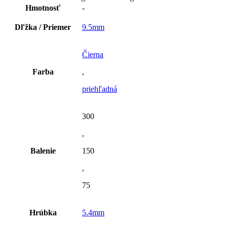
Hmotnosť
-
Dľžka / Priemer
9.5mm
Čierna
Farba
,
priehľadná
300
,
Balenie
150
,
75
Hrúbka
5.4mm