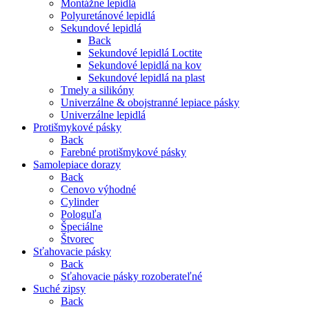
Montážne lepidlá
Polyuretánové lepidlá
Sekundové lepidlá
Back
Sekundové lepidlá Loctite
Sekundové lepidlá na kov
Sekundové lepidlá na plast
Tmely a silikóny
Univerzálne & obojstranné lepiace pásky
Univerzálne lepidlá
Protišmykové pásky
Back
Farebné protišmykové pásky
Samolepiace dorazy
Back
Cenovo výhodné
Cylinder
Pologuľa
Špeciálne
Štvorec
Sťahovacie pásky
Back
Sťahovacie pásky rozoberateľné
Suché zipsy
Back