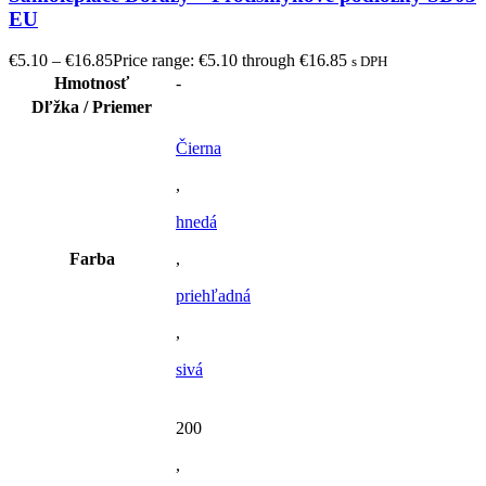
EU
€
5.10
–
€
16.85
Price range: €5.10 through €16.85
s DPH
Hmotnosť
-
Dľžka / Priemer
Čierna
,
hnedá
Farba
,
priehľadná
,
sivá
200
,