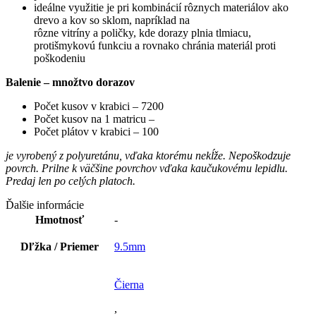
ideálne využitie je pri kombinácií rôznych materiálov ako
drevo a kov so sklom, napríklad na
rôzne vitríny a poličky, kde dorazy plnia tlmiacu,
protišmykovú funkciu a rovnako chránia materiál proti
poškodeniu
Balenie – množtvo dorazov
Počet kusov v krabici – 7200
Počet kusov na 1 matricu –
Počet plátov v krabici – 100
je vyrobený z polyuretánu, vďaka ktorému nekĺže. Nepoškodzuje
povrch. Prilne k väčšine povrchov vďaka kaučukovému lepidlu.
Predaj len po celých platoch.
Ďalšie informácie
Hmotnosť
-
Dľžka / Priemer
9.5mm
Čierna
,