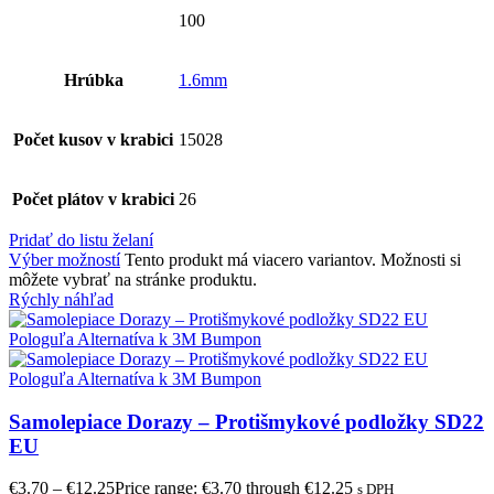
100
Hrúbka
1.6mm
Počet kusov v krabici
15028
Počet plátov v krabici
26
Pridať do listu želaní
Výber možností
Tento produkt má viacero variantov. Možnosti si
môžete vybrať na stránke produktu.
Rýchly náhľad
Samolepiace Dorazy – Protišmykové podložky SD22
EU
€
3.70
–
€
12.25
Price range: €3.70 through €12.25
s DPH