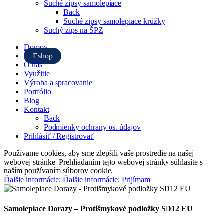
Suché zipsy samolepiace
Back
Suché zipsy samolepiace krúžky
Suchý zips na ŠPZ
Domov
Eshop
O nás
Využitie
Výroba a spracovanie
Portfólio
Blog
Kontakt
Back
Podmienky ochrany os. údajov
Prihlásiť / Registrovať
Používame cookies, aby sme zlepšili vaše prostredie na našej
webovej stránke. Prehliadaním tejto webovej stránky súhlasíte s
naším používaním súborov cookie.
Ďalšie informácie:
Ďalšie informácie:
Prijímam
Samolepiace Dorazy – Protišmykové podložky SD12 EU