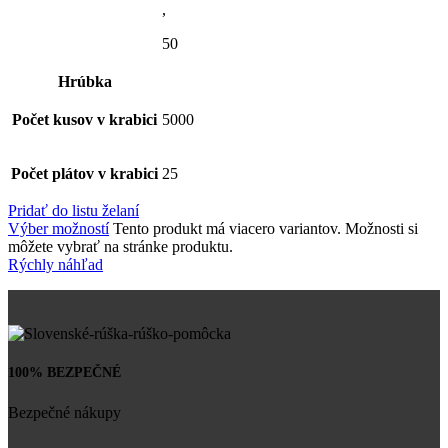
,
50
Hrúbka
Počet kusov v krabici
5000
Počet plátov v krabici
25
Pridať do listu želaní
Výber možností
Tento produkt má viacero variantov. Možnosti si
môžete vybrať na stránke produktu.
Rýchly náhľad
100% BEZPEČNÉ
Bezpečné nákupy