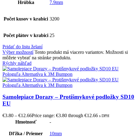
Hrúbka
7.9mm
Počet kusov v krabici
3200
Počet plátov v krabici
25
Pridať do listu želaní
Výber možností
Tento produkt má viacero variantov. Možnosti si
môžete vybrať na stránke produktu.
Rýchly náhľad
Samolepiace Dorazy – Protišmykové podložky SD10
EU
€
3.80
–
€
12.66
Price range: €3.80 through €12.66
s DPH
Hmotnosť
-
Dľžka / Priemer
10mm