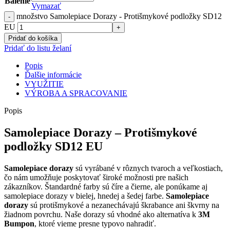
Balenie
Vymazať
množstvo Samolepiace Dorazy - Protišmykové podložky SD12
EU
Pridať do košíka
Pridať do listu želaní
Popis
Ďalšie informácie
VYUŽITIE
VÝROBA A SPRACOVANIE
Popis
Samolepiace Dorazy – Protišmykové
podložky SD12 EU
Samolepiace dorazy
sú vyrábané v rôznych tvaroch a veľkostiach,
čo nám umožňuje poskytovať široké možnosti pre našich
zákazníkov. Štandardné farby sú číre a čierne, ale ponúkame aj
samolepiace dorazy v bielej, hnedej a šedej farbe.
Samolepiace
dorazy
sú protišmykové a nezanechávajú škrabance ani škvrny na
žiadnom povrchu. Naše dorazy sú vhodné ako alternatíva k
3M
Bumpon
, ktoré vieme presne typovo nahradiť.