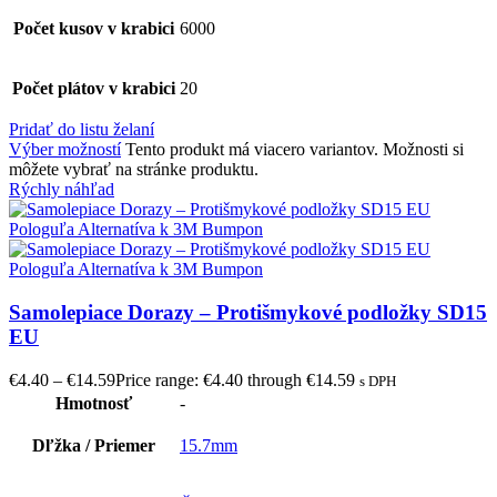
Počet kusov v krabici
6000
Počet plátov v krabici
20
Pridať do listu želaní
Výber možností
Tento produkt má viacero variantov. Možnosti si
môžete vybrať na stránke produktu.
Rýchly náhľad
Samolepiace Dorazy – Protišmykové podložky SD15
EU
€
4.40
–
€
14.59
Price range: €4.40 through €14.59
s DPH
Hmotnosť
-
Dľžka / Priemer
15.7mm