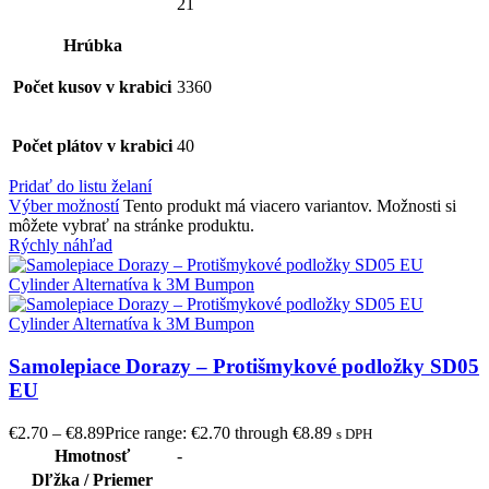
21
Hrúbka
Počet kusov v krabici
3360
Počet plátov v krabici
40
Pridať do listu želaní
Výber možností
Tento produkt má viacero variantov. Možnosti si
môžete vybrať na stránke produktu.
Rýchly náhľad
Samolepiace Dorazy – Protišmykové podložky SD05
EU
€
2.70
–
€
8.89
Price range: €2.70 through €8.89
s DPH
Hmotnosť
-
Dľžka / Priemer