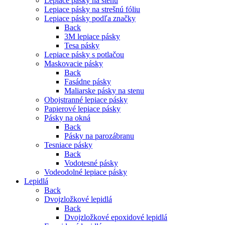
Lepiace pásky na stenu
Lepiace pásky na strešnú fóliu
Lepiace pásky podľa značky
Back
3M lepiace pásky
Tesa pásky
Lepiace pásky s potlačou
Maskovacie pásky
Back
Fasádne pásky
Maliarske pásky na stenu
Obojstranné lepiace pásky
Papierové lepiace pásky
Pásky na okná
Back
Pásky na parozábranu
Tesniace pásky
Back
Vodotesné pásky
Vodeodolné lepiace pásky
Lepidlá
Back
Dvojzložkové lepidlá
Back
Dvojzložkové epoxidové lepidlá