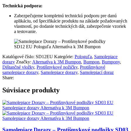
Technická podpora:
Zabezpečujeme kompletnú technickú podporu pre danú
aplikáciu, od špecifikácie produktu na základe požadovaných
vlastností, po dodanie technických dát, zabezpečenie vzoriek
a testovanie.
Katalógové číslo:
SD12EU
Kategórie:
Pologuľa
,
Samolepiace
dorazy
Značky:
Alternatíva k 3M Bumpon
,
Bumpon
,
Bumpony
,
Dištančné vložky
,
Protišmykové nožičky
,
Protišmykové
samolepiace dorazy
,
Samolepiace dorazy
,
Samolepiací doraz
Share:
Súvisiace produkty
Samolepiace Dorazy – Protišmykové podložky SD03