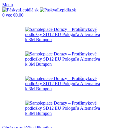
Menu
0
vec
€
0.00
Obrázky zväčšíte kliknutím .