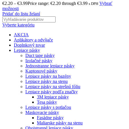
€
2.20
–
€
3.99
Price range: €2.20 through €3.99
Vybrať
s DPH
možnosti
Pridať do listu želaní
Vyberte kategóriu
AKCIA
Aplikátory a odvíjače
Doplnkový tovar
Lepiace pásky
Duct tape pásky
Izolačné pásky
Jednostranne lepiace pásky
Kaptonové pásky
Lepiace pásky na bazény
Lepiace pásky na stenu
Lepiace pásky na strešnú fóliu
Lepiace pásky podľa značky
3M lepiace pásky
Tesa pásky
Lepiace pásky s potlačou
Maskovacie pásky
Fasádne pásky
Maliarske pásky na stenu
Obojstranné lepiace pásky