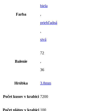
biela
Farba
,
priehľadná
,
sivá
72
Balenie
,
36
Hrúbka
3.8mm
Počet kusov v krabici
7200
Počet plátov v krabici
100