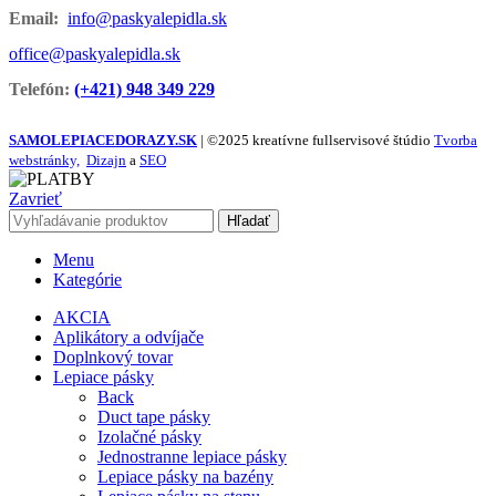
Email:
info@paskyalepidla.sk
office@paskyalepidla.
sk
Telefón:
(+421) 948 349 229
SAMOLEPIACEDORAZY.SK
| ©2025 kreatívne fullservisové štúdio
Tvorba
webstránky,
Dizajn
a
SEO
Zavrieť
Hľadať
Menu
Kategórie
AKCIA
Aplikátory a odvíjače
Doplnkový tovar
Lepiace pásky
Back
Duct tape pásky
Izolačné pásky
Jednostranne lepiace pásky
Lepiace pásky na bazény