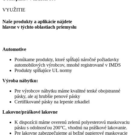
VYUŽITIE
Naše produkty a aplikácie nájdete
hlavne v týchto oblastiach priemyslu
Automotive
Ponúkame produkty, ktoré spĺňajú náročné požiadavky
automobilových výrobcov, mnohé registrované v IMDS
Produkty spĺňajúce UL normy
Výroba nábytku:
Pre výrobcov nábytku máme kvalitné tenké obojstranné
pásky, ale aj hrubšie penové pásky
Certifikované pásky na lepenie zrkadiel
Lakovne/práškové lakovne
K dispozícii máme overenú zelenú polyesterovú maskovaciu
pásku s odolnosťou 200°C, vhodnú na práškové lakovanie.
Pre lakovne zabezpečujeme aj bežné papierové maskovacie