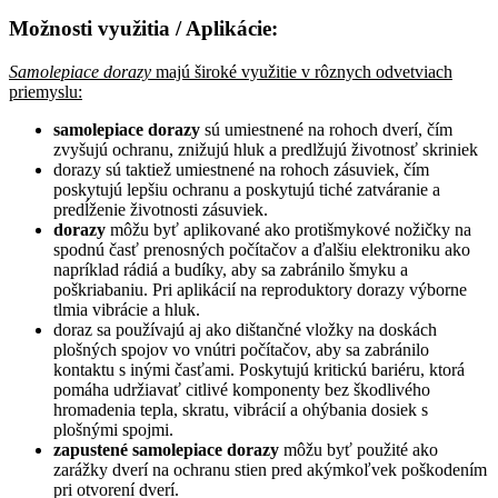
Možnosti využitia / Aplikácie:
Samolepiace dorazy
majú široké využitie v rôznych odvetviach
priemyslu:
samolepiace dorazy
sú umiestnené na rohoch dverí, čím
zvyšujú ochranu, znižujú hluk a predlžujú životnosť skriniek
dorazy sú taktiež umiestnené na rohoch zásuviek, čím
poskytujú lepšiu ochranu a poskytujú tiché zatváranie a
predĺženie životnosti zásuviek.
dorazy
môžu byť aplikované ako protišmykové nožičky na
spodnú časť prenosných počítačov a ďalšiu elektroniku ako
napríklad rádiá a budíky, aby sa zabránilo šmyku a
poškriabaniu. Pri aplikácií na reproduktory dorazy výborne
tlmia vibrácie a hluk.
doraz sa používajú aj ako dištančné vložky na doskách
plošných spojov vo vnútri počítačov, aby sa zabránilo
kontaktu s inými časťami. Poskytujú kritickú bariéru, ktorá
pomáha udržiavať citlivé komponenty bez škodlivého
hromadenia tepla, skratu, vibrácií a ohýbania dosiek s
plošnými spojmi.
zapustené samolepiace dorazy
môžu byť použité ako
zarážky dverí na ochranu stien pred akýmkoľvek poškodením
pri otvorení dverí.