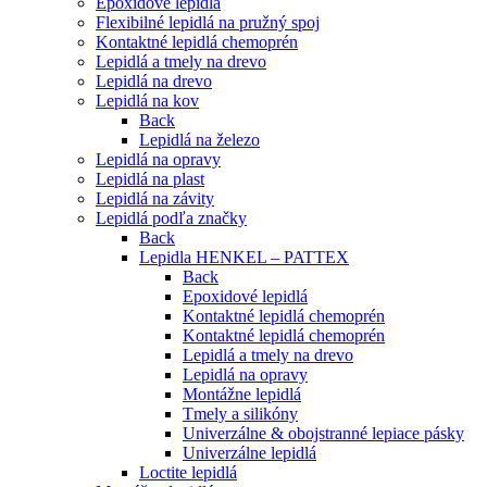
Epoxidové lepidlá
Flexibilné lepidlá na pružný spoj
Kontaktné lepidlá chemoprén
Lepidlá a tmely na drevo
Lepidlá na drevo
Lepidlá na kov
Back
Lepidlá na železo
Lepidlá na opravy
Lepidlá na plast
Lepidlá na závity
Lepidlá podľa značky
Back
Lepidla HENKEL – PATTEX
Back
Epoxidové lepidlá
Kontaktné lepidlá chemoprén
Kontaktné lepidlá chemoprén
Lepidlá a tmely na drevo
Lepidlá na opravy
Montážne lepidlá
Tmely a silikóny
Univerzálne & obojstranné lepiace pásky
Univerzálne lepidlá
Loctite lepidlá