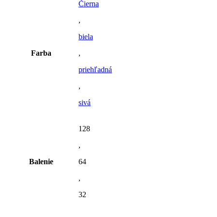
Čierna
,
biela
Farba
,
priehľadná
,
sivá
128
,
Balenie
64
,
32