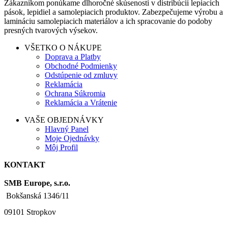
Zákazníkom ponúkame dlhoročné skúsenosti v distribúcii lepiacich
pások, lepidiel a samolepiacich produktov. Zabezpečujeme výrobu a
lamináciu samolepiacich materiálov a ich spracovanie do podoby
presných tvarových výsekov.
VŠETKO O NÁKUPE
Doprava a Platby
Obchodné Podmienky
Odstúpenie od zmluvy
Reklamácia
Ochrana Súkromia
Reklamácia a Vrátenie
VAŠE OBJEDNÁVKY
Hlavný Panel
Moje Ojednávky
Môj Profil
KONTAKT
SMB Europe, s.r.o.
Bokšanská 1346/11
09101 Stropkov