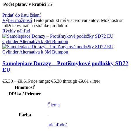
Počet plátov v krabici
25
Pridať do listu želaní
Výber možností
Tento produkt má viacero variantov. Možnosti si
môžete vybrať na stránke produktu.
Rýchly náhľad
Samolepiace Dorazy – Protišmykové podložky SD72
EU
€
5.30
–
€
9.61
Price range: €5.30 through €9.61
s DPH
Hmotnosť
-
Dľžka / Priemer
Čierna
Farba
,
priehľadná