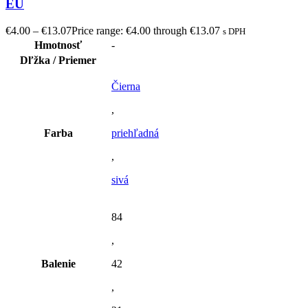
EU
€
4.00
–
€
13.07
Price range: €4.00 through €13.07
s DPH
Hmotnosť
-
Dľžka / Priemer
Čierna
,
Farba
priehľadná
,
sivá
84
,
Balenie
42
,