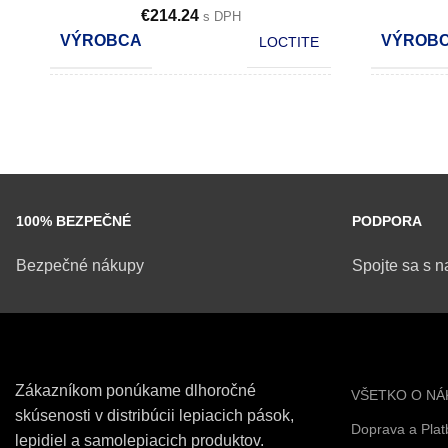
€
214.24
s DPH
VÝROBCA
VÝROB
LOCTITE
OBSAH
OBSAH
250 ml
POČET KS V KARTÓNE
POČET 
10
100% BEZPEČNÉ
PODPORA
Bezpečné nákupy
Spojte sa s n
Zákazníkom ponúkame dlhoročné
VŠETKO O NÁ
skúsenosti v distribúcii lepiacich pások,
Doprava a Plat
lepidiel a samolepiacich produktov.