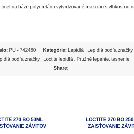
tmel na báze polyuretánu vytvrdzované reakciou s vlhkosťou n
slo:
PU - 742460
Kategórie:
Lepidlá
,
Lepidlá podľa značky
pidlá podľa značky
,
Loctite lepidlá
,
Pružné lepenie, tesnenie
Share:
TITE 270 BO 50ML –
LOCTITE 270 BO 250
ISŤOVANIE ZÁVITOV
ZAISŤOVANIE ZÁVI