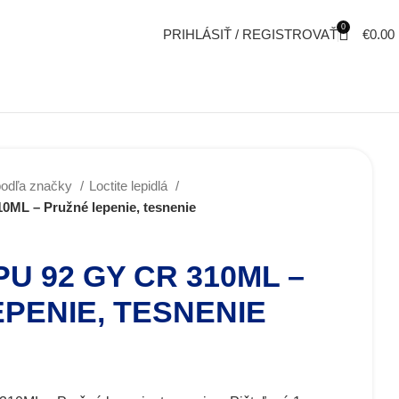
0
PRIHLÁSIŤ / REGISTROVAŤ
€
0.00
podľa značky
Loctite lepidlá
L – Pružné lepenie, tesnenie
U 92 GY CR 310ML –
PENIE, TESNENIE