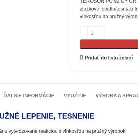
TEROSON PU 92 GY CR 310
zložkové lepidlo/tesniaci 
vlhkosťou na pružný výrob
Pridať do listu želaní
ĎALŠIE INFORMÁCIE
VYUŽITIE
VÝROBA A SPRA
RUŽNÉ LEPENIE, TESNENIE
etánu vytvrdzované reakciou s vlhkosťou na pružný výrobok.