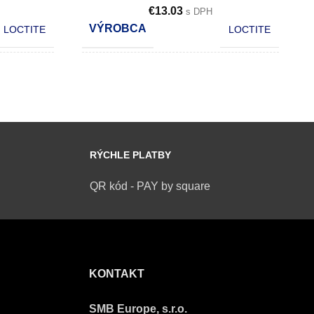
€
13.03
s DPH
VÝROBCA
LOCTITE
LOCTITE
OBSAH
250 ml
10 ml
POČET KS V KARTÓNE
10
12
RÝCHLE PLATBY
QR kód - PAY by square
KONTAKT
SMB Europe, s.r.o.