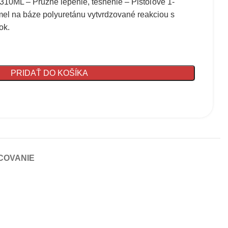
ML – Pružné lepenie, tesnenie – Pištoľové 1-
tmel na báze polyuretánu vytvrdzované reakciou s
ok.
PRIDAŤ DO KOŠÍKA
COVANIE