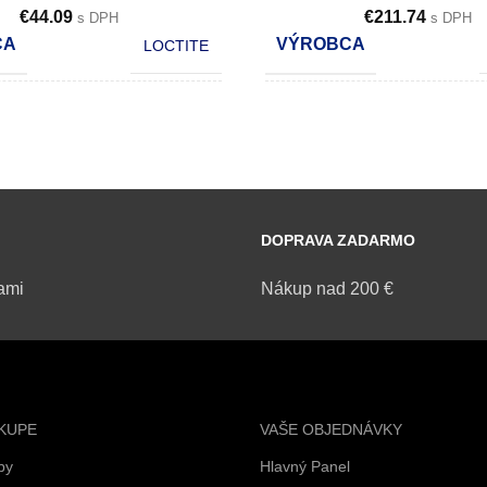
€
44.09
€
211.74
s DPH
s DPH
CA
VÝROBCA
LOCTITE
OBSAH
50 ml
KS V KARTÓNE
POČET KS V KARTÓNE
12
DOPRAVA ZADARMO
ami
Nákup nad 200 €
KUPE
VAŠE OBJEDNÁVKY
by
Hlavný Panel