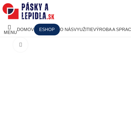
DOMOV
ESHOP
O NÁS
VYUŽITIE
VÝROBA A SPRA
MENU
Obrázky zväčšíte kliknutím .