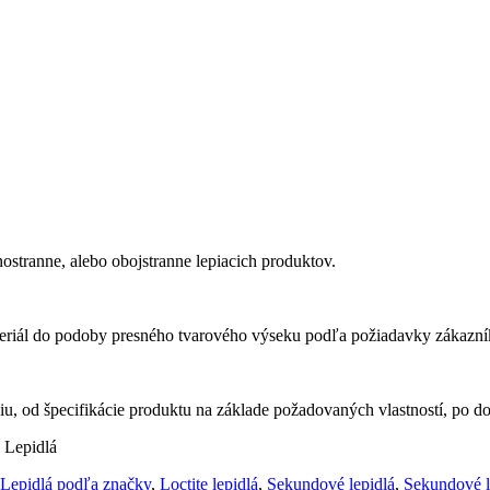
ostranne, alebo obojstranne lepiacich produktov.
eriál do podoby presného tvarového výseku podľa požiadavky zákazní
 od špecifikácie produktu na základe požadovaných vlastností, po dod
Lepidlá podľa značky
,
Loctite lepidlá
,
Sekundové lepidlá
,
Sekundové l