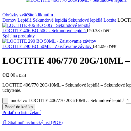
Obrázky zväčšíte kliknutím .
Domov
Lepidlá
Sekundové lepidlá
Sekundové lepidlá Loctite
LOCTIT
LOCTITE 406 BO 50G - Sekundové lepidlá
€
50.38
s DPH
Späť na produkty
LOCTITE 290 BO 50ML - Zaisťovanie závitov
€
44.09
s DPH
LOCTITE 406/770 20G/10ML – 
€
42.00
s DPH
LOCTITE 406/770 20G/10ML – Sekundové lepidlá – Sekundové lepidlo 
uchytenie.
množstvo LOCTITE 406/770 20G/10ML - Sekundové lepidlá
Pridať do košíka
Pridať do listu želaní
📄 Stiahnuť technický list (PDF)