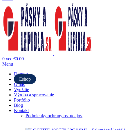
0
vec
€
0.00
Menu
Domov
Eshop
O nás
Využitie
Výroba a spracovanie
Portfólio
Blog
Kontakt
Podmienky ochrany os. údajov