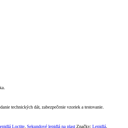
ka.
anie technických dát, zabezpečenie vzoriek a testovanie.
epidlá Loctite
,
Sekundové lepidlá na plast
Značky:
Lepidlá
,