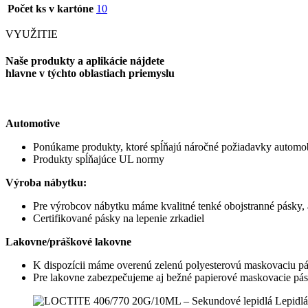
Počet ks v kartóne
10
VYUŽITIE
Naše produkty a aplikácie nájdete
hlavne v týchto oblastiach priemyslu
Automotive
Ponúkame produkty, ktoré spĺňajú náročné požiadavky autom
Produkty spĺňajúce UL normy
Výroba nábytku:
Pre výrobcov nábytku máme kvalitné tenké obojstranné pásky, 
Certifikované pásky na lepenie zrkadiel
Lakovne/práškové lakovne
K dispozícii máme overenú zelenú polyesterovú maskovaciu p
Pre lakovne zabezpečujeme aj bežné papierové maskovacie p