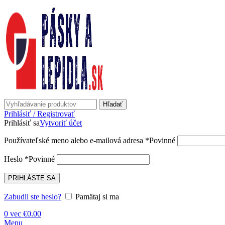
Hľadať
Prihlásiť / Registrovať
Prihlásiť sa
Vytvoriť účet
Používateľské meno alebo e-mailová adresa
*
Povinné
Heslo
*
Povinné
PRIHLÁSTE SA
Zabudli ste heslo?
Pamätaj si ma
0
vec
€
0.00
Menu