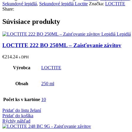
Sekundové lepidlá
,
Sekundové lepidlá Loctite
Značka:
LOCTITE
Share:
Súvisiace produkty
LOCTITE 222 BO 250ML – Zaisťovanie závitov
€
214.24
s DPH
Výrobca
LOCTITE
Obsah
250 ml
Počet ks v kartóne
10
Pridať do listu želaní
Pridať do košíka
Rýchly náhľad