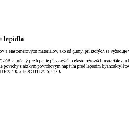
lepidlá
ov a elastomérových materiálov, ako sú gumy, pri ktorých sa vyžaduje 
e určený pre lepenie plastových a elastomérových materiálov, u k
šie povrchy s nízkym povrchovým napätím pred lepením kyanoakrylátový
LOCTITE® 406 a LOCTITE® SF 770.