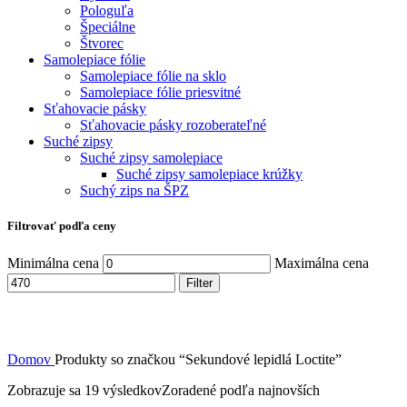
Pologuľa
Špeciálne
Štvorec
Samolepiace fólie
Samolepiace fólie na sklo
Samolepiace fólie priesvitné
Sťahovacie pásky
Sťahovacie pásky rozoberateľné
Suché zipsy
Suché zipsy samolepiace
Suché zipsy samolepiace krúžky
Suchý zips na ŠPZ
Filtrovať podľa ceny
Minimálna cena
Maximálna cena
Filter
Domov
Produkty so značkou “Sekundové lepidlá Loctite”
Zobrazuje sa 19 výsledkov
Zoradené podľa najnovších