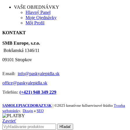
VAŠE OBJEDNÁVKY
Hlavný Panel
Moje Ojednávky
Môj Profil
KONTAKT
SMB Europe, s.r.o.
Bokšanská 1346/11
09101 Stropkov
Email:
info@paskyalepidla.sk
office@paskyalepidla.
sk
Telefón:
(+421) 948 349 229
SAMOLEPIACEDORAZY.SK
| ©2025 kreatívne fullservisové štúdio
Tvorba
webstránky,
Dizajn
a
SEO
Zavrieť
Hľadať