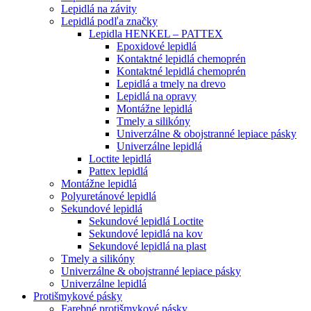
Lepidlá na závity
Lepidlá podľa značky
Lepidla HENKEL – PATTEX
Epoxidové lepidlá
Kontaktné lepidlá chemoprén
Kontaktné lepidlá chemoprén
Lepidlá a tmely na drevo
Lepidlá na opravy
Montážne lepidlá
Tmely a silikóny
Univerzálne & obojstranné lepiace pásky
Univerzálne lepidlá
Loctite lepidlá
Pattex lepidlá
Montážne lepidlá
Polyuretánové lepidlá
Sekundové lepidlá
Sekundové lepidlá Loctite
Sekundové lepidlá na kov
Sekundové lepidlá na plast
Tmely a silikóny
Univerzálne & obojstranné lepiace pásky
Univerzálne lepidlá
Protišmykové pásky
Farebné protišmykové pásky