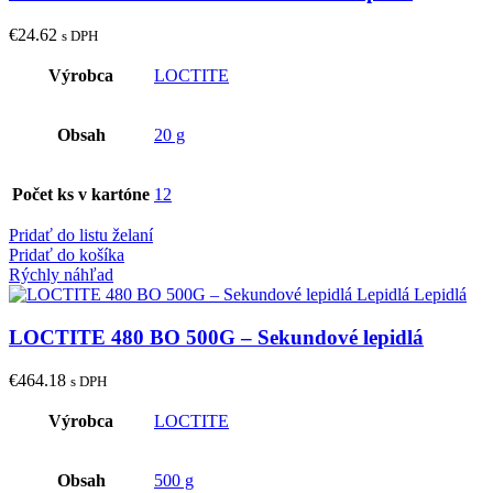
€
24.62
s DPH
Výrobca
LOCTITE
Obsah
20 g
Počet ks v kartóne
12
Pridať do listu želaní
Pridať do košíka
Rýchly náhľad
LOCTITE 480 BO 500G – Sekundové lepidlá
€
464.18
s DPH
Výrobca
LOCTITE
Obsah
500 g