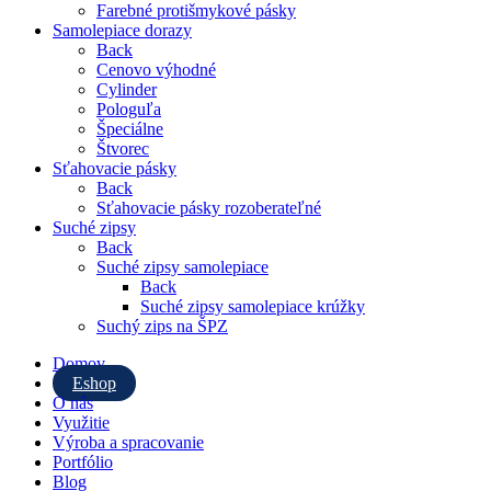
Farebné protišmykové pásky
Samolepiace dorazy
Back
Cenovo výhodné
Cylinder
Pologuľa
Špeciálne
Štvorec
Sťahovacie pásky
Back
Sťahovacie pásky rozoberateľné
Suché zipsy
Back
Suché zipsy samolepiace
Back
Suché zipsy samolepiace krúžky
Suchý zips na ŠPZ
Domov
Eshop
O nás
Využitie
Výroba a spracovanie
Portfólio
Blog