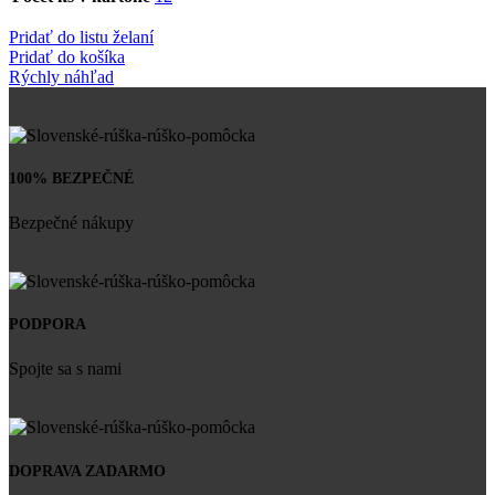
Pridať do listu želaní
Pridať do košíka
Rýchly náhľad
100% BEZPEČNÉ
Bezpečné nákupy
PODPORA
Spojte sa s nami
DOPRAVA ZADARMO