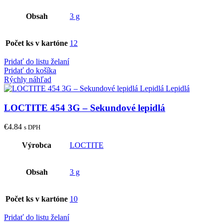
Obsah
3 g
Počet ks v kartóne
12
Pridať do listu želaní
Pridať do košíka
Rýchly náhľad
LOCTITE 454 3G – Sekundové lepidlá
€
4.84
s DPH
Výrobca
LOCTITE
Obsah
3 g
Počet ks v kartóne
10
Pridať do listu želaní