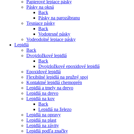
Papierové lepiace pásky
Pásky na okná
Back
Pásky na parozábranu
Tesniace pásky
Back
Vodotesné pásky
Vodeodolné lepiace pásky
Lepidlá
Back
Dvojzložkové lepidlá
Back
Dvojzložkové epoxidové lepidlá
Epoxidové lepidlá
Flexibilné lepidlá na pružný spoj
Kontaktné lepidlá chemoprén
Lepidlá a tmely na drevo
Lepidlá na drevo
Lepidlá na kov
Back
Lepidlá na železo
Lepidlá na opravy
Lepidlá na plast
Lepidlá na závity
Lepidlá podľa značky