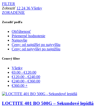
FILTER
Zobraziť
12
24
36
Všetky
ZORADENIE
Zoradiť podľa
Obľúbenosť
Priemerné hodnotenie
Najnovšie
Ceny: od najnižšej po najvyššiu
Ceny: od najvyššej po najnižšiu
Cenový filter
Všetky
€
0.00
-
€
120.00
€
120.00
-
€
240.00
€
240.00
-
€
360.00
€
360.00
+
LOCTITE 401 BO 500G – Sekundové lepidlá