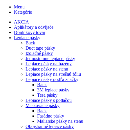
Menu
Kategórie
AKCIA
Aplikátory a odvíjače
Doplnkový tovar
Lepiace pásky
Back
Duct tape pásky
Izolačné pásky
Jednostranne lepiace pásky
Lepiace pásky na bazény
Lepiace pásky na stenu
Lepiace pásky na strešnú fóliu
Lepiace pásky podľa značky
Back
3M lepiace pásky
Tesa pásky
Lepiace pásky s potlačou
Maskovacie pásky
Back
Fasádne pásky
Maliarske pásky na stenu
Obojstranné lepiace pásky