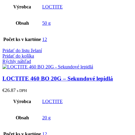
Výrobca
LOCTITE
Obsah
50 g
Počet ks v kartóne
12
Pridať do listu želaní
Pridať do košíka
Rýchly náhľad
LOCTITE 460 BO 20G – Sekundové lepidlá
€
26.87
s DPH
Výrobca
LOCTITE
Obsah
20 g
Počet ks v kartóne
12