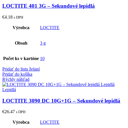
LOCTITE 401 3G – Sekundové lepidlá
€
4.18
s DPH
Výrobca
LOCTITE
Obsah
3 g
Počet ks v kartóne
10
Pridať do listu želaní
Pridať do košíka
Rýchly náhľad
LOCTITE 3090 DC 10G+1G – Sekundové lepidlá
€
26.47
s DPH
Výrobca
LOCTITE