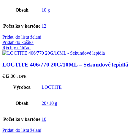
Obsah
10 g
Počet ks v kartóne
12
Pridať do listu želaní
Pridať do košíka
Rýchly náhľad
LOCTITE 406/770 20G/10ML – Sekundové lepidlá
€
42.00
s DPH
Výrobca
LOCTITE
Obsah
20+10 g
Počet ks v kartóne
10
Pridať do listu želaní