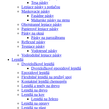
Tesa pásky
Lepiace pásky s potlačou
Maskovacie pásky
Fasádne pásky
Maliarske pásky na stenu
Obojstranné lepiace pásky
Papierové lepiace pásky
Pásky na okná
Pásky na parozábranu
Reflexné pásky
Tesniace pásky
Vodotesné pásky
Vodeodolné lepiace pásky
Lepidlá
Dvojzložkové lepidlá
Dvojzložkové epoxidové lepidlá
Epoxidové lepidlá
Flexibilné lepidlá na pružný spoj
Kontaktné lepidlá chemoprén
Lepidlá a tmely na drevo
Lepidlá na drevo
Lepidlá na kov
Lepidlá na železo
Lepidlá na opravy
Lepidlá na plast