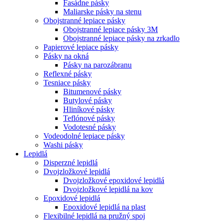
Fasádne pásky
Maliarske pásky na stenu
Obojstranné lepiace pásky
Obojstranné lepiace pásky 3M
Obojstranné lepiace pásky na zrkadlo
Papierové lepiace pásky
Pásky na okná
Pásky na parozábranu
Reflexné pásky
Tesniace pásky
Bitumenové pásky
Butylové pásky
Hliníkové pásky
Teflónové pásky
Vodotesné pásky
Vodeodolné lepiace pásky
Washi pásky
Lepidlá
Disperzné lepidlá
Dvojzložkové lepidlá
Dvojzložkové epoxidové lepidlá
Dvojzložkové lepidlá na kov
Epoxidové lepidlá
Epoxidové lepidlá na plast
Flexibilné lepidlá na pružný spoj