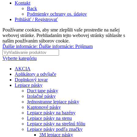
Kontakt
Back
Podmienky ochrany os. údajov
Prihlásiť / Registrovať
Používame cookies, aby sme zlepšili vaše prostredie na našej
webovej stránke. Prehliadaním tejto webovej stránky súhlasíte s
naším používaním súborov cookie.
Ďalšie informácie:
Ďalšie informácie:
Prijímam
Vyberte kategóriu
AKCIA
Aplikátory a odvíjače
Doplnkový tovar
Lepiace pásky
Duct tape pásky
Izolačné pásky
Jednostranne lepiace pásky
Kaptonové pásky
Lepiace pásky na bazény
Lepiace pásky na stenu
Lepiace pásky na strešnú fóliu
Lepiace pásky podľa značky
3M lepiace pásky