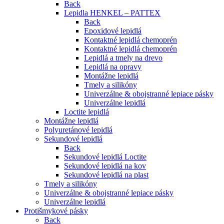
Back
Lepidla HENKEL – PATTEX
Back
Epoxidové lepidlá
Kontaktné lepidlá chemoprén
Kontaktné lepidlá chemoprén
Lepidlá a tmely na drevo
Lepidlá na opravy
Montážne lepidlá
Tmely a silikóny
Univerzálne & obojstranné lepiace pásky
Univerzálne lepidlá
Loctite lepidlá
Montážne lepidlá
Polyuretánové lepidlá
Sekundové lepidlá
Back
Sekundové lepidlá Loctite
Sekundové lepidlá na kov
Sekundové lepidlá na plast
Tmely a silikóny
Univerzálne & obojstranné lepiace pásky
Univerzálne lepidlá
Protišmykové pásky
Back