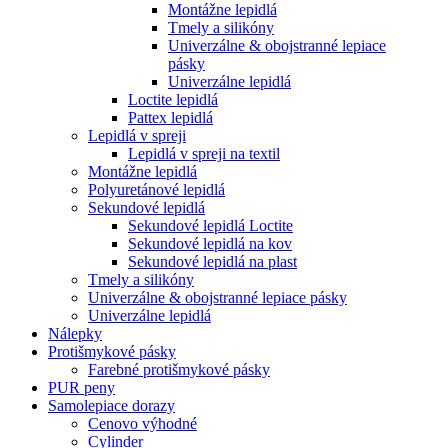
Montážne lepidlá
Tmely a silikóny
Univerzálne & obojstranné lepiace
pásky
Univerzálne lepidlá
Loctite lepidlá
Pattex lepidlá
Lepidlá v spreji
Lepidlá v spreji na textil
Montážne lepidlá
Polyuretánové lepidlá
Sekundové lepidlá
Sekundové lepidlá Loctite
Sekundové lepidlá na kov
Sekundové lepidlá na plast
Tmely a silikóny
Univerzálne & obojstranné lepiace pásky
Univerzálne lepidlá
Nálepky
Protišmykové pásky
Farebné protišmykové pásky
PUR peny
Samolepiace dorazy
Cenovo výhodné
Cylinder