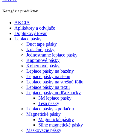
Kategórie produktov
AKCIA
Aplikátory a odvíjače
Doplnkový tovar
Lepiace pásky
Duct tape pásky
Izolačné pásky
Jednostranne lepiace pásky
Kaptonové pásky
Kobercové pásky
Lepiace pásky na bazény
Lepiace pásky na stenu
Lepiace pásky na strešnú fóliu
Lepiace pásky na textil
Lepiace pásky podľa značky
3M lepiace pásky
Tesa pásky
Lepiace pásky s potlačou
Magnetické pásky
Magnetické pásiky
Silné magnetické pásky
Maskovacie pásky