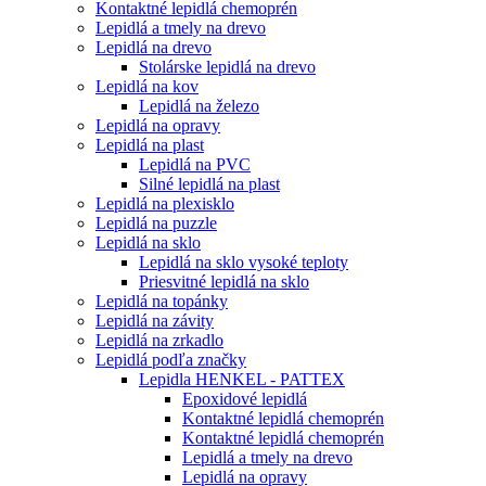
Kontaktné lepidlá chemoprén
Lepidlá a tmely na drevo
Lepidlá na drevo
Stolárske lepidlá na drevo
Lepidlá na kov
Lepidlá na železo
Lepidlá na opravy
Lepidlá na plast
Lepidlá na PVC
Silné lepidlá na plast
Lepidlá na plexisklo
Lepidlá na puzzle
Lepidlá na sklo
Lepidlá na sklo vysoké teploty
Priesvitné lepidlá na sklo
Lepidlá na topánky
Lepidlá na závity
Lepidlá na zrkadlo
Lepidlá podľa značky
Lepidla HENKEL - PATTEX
Epoxidové lepidlá
Kontaktné lepidlá chemoprén
Kontaktné lepidlá chemoprén
Lepidlá a tmely na drevo
Lepidlá na opravy