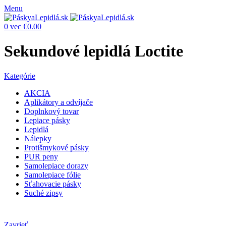
Menu
0
vec
€
0.00
Sekundové lepidlá Loctite
Kategórie
AKCIA
Aplikátory a odvíjače
Doplnkový tovar
Lepiace pásky
Lepidlá
Nálepky
Protišmykové pásky
PUR peny
Samolepiace dorazy
Samolepiace fólie
Sťahovacie pásky
Suché zipsy
Zavrieť