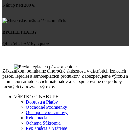
Nákup nad 200 €
RÝCHLE PLATBY
QR kód - PAY by square
Zákazníkom ponúkame dlhoročné skúsenosti v distribúcii lepiacich
pások, lepidiel a samolepiacich produktov. Zabezpečujeme výrobu a
lamináciu samolepiacich materiálov a ich spracovanie do podoby
presných tvarových výsekov.
VŠETKO O NÁKUPE
Doprava a Platby
Obchodné Podmienky
Odstúpenie od zmluvy
Reklamácia
Ochrana Súkromia
Reklamácia a Vrátenie