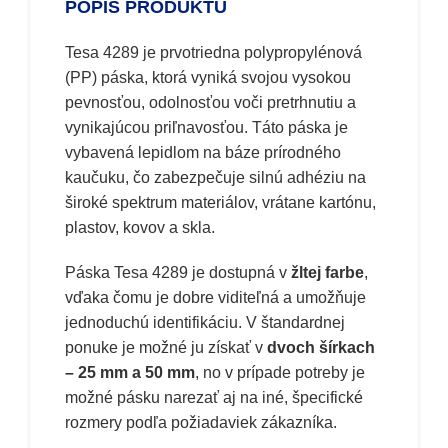
POPIS PRODUKTU
Tesa 4289 je prvotriedna polypropylénová
(PP) páska, ktorá vyniká svojou vysokou
pevnosťou, odolnosťou voči pretrhnutiu a
vynikajúcou priľnavosťou. Táto páska je
vybavená lepidlom na báze prírodného
kaučuku, čo zabezpečuje silnú adhéziu na
široké spektrum materiálov, vrátane kartónu,
plastov, kovov a skla.
Páska Tesa 4289 je dostupná v
žltej farbe
,
vďaka čomu je dobre viditeľná a umožňuje
jednoduchú identifikáciu. V štandardnej
ponuke je možné ju získať v
dvoch šírkach
– 25 mm a 50 mm
, no v prípade potreby je
možné pásku narezať aj na iné, špecifické
rozmery podľa požiadaviek zákazníka.