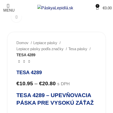
0
€
0.00
MENU
Obrázky zväčšíte kliknutím .
Domov
Lepiace pásky
Lepiace pásky podľa značky
Tesa pásky
TESA 4289
TESA 4289
€
10.95
–
€
20.80
s DPH
TESA 4289 –
UPEVŇOVACIA
PÁSKA PRE VYSOKÚ ZÁŤAŽ