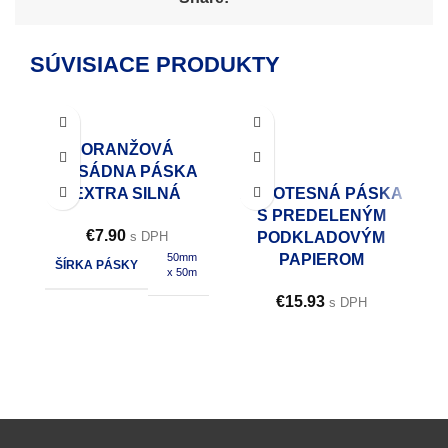
SÚVISIACE PRODUKTY
ORANŽOVÁ
FASÁDNA PÁSKA
EXTRA SILNÁ
PAROTESNÁ PÁSKA
S PREDELENÝM
€
7.90
s DPH
PODKLADOVÝM
50mm
PAPIEROM
ŠÍRKA PÁSKY
x 50m
€
15.93
s DPH