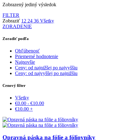
Zobrazený jediný výsledok
FILTER
Zobraziť
12
24
36
Všetky
ZORADENIE
Zoradiť podľa
Obľúbenosť
Priemerné hodnotenie
Najnovšie
Ceny: od najnižšej po najvyššiu
Ceny: od najvyššej po najnižšiu
Cenový filter
Všetky
€
0.00
-
€
10.00
€
10.00
+
Opravná páska na fólie a fóliovníky