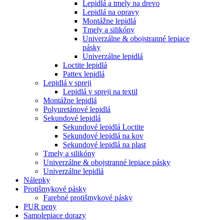
Lepidlá a tmely na drevo
Lepidlá na opravy
Montážne lepidlá
Tmely a silikóny
Univerzálne & obojstranné lepiace
pásky
Univerzálne lepidlá
Loctite lepidlá
Pattex lepidlá
Lepidlá v spreji
Lepidlá v spreji na textil
Montážne lepidlá
Polyuretánové lepidlá
Sekundové lepidlá
Sekundové lepidlá Loctite
Sekundové lepidlá na kov
Sekundové lepidlá na plast
Tmely a silikóny
Univerzálne & obojstranné lepiace pásky
Univerzálne lepidlá
Nálepky
Protišmykové pásky
Farebné protišmykové pásky
PUR peny
Samolepiace dorazy