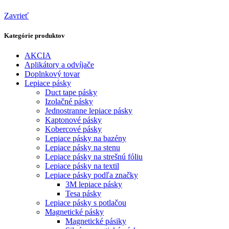
Zavrieť
Kategórie produktov
AKCIA
Aplikátory a odvíjače
Doplnkový tovar
Lepiace pásky
Duct tape pásky
Izolačné pásky
Jednostranne lepiace pásky
Kaptonové pásky
Kobercové pásky
Lepiace pásky na bazény
Lepiace pásky na stenu
Lepiace pásky na strešnú fóliu
Lepiace pásky na textil
Lepiace pásky podľa značky
3M lepiace pásky
Tesa pásky
Lepiace pásky s potlačou
Magnetické pásky
Magnetické pásiky