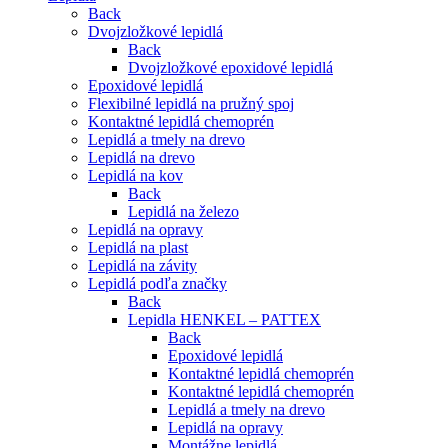
Back
Dvojzložkové lepidlá
Back
Dvojzložkové epoxidové lepidlá
Epoxidové lepidlá
Flexibilné lepidlá na pružný spoj
Kontaktné lepidlá chemoprén
Lepidlá a tmely na drevo
Lepidlá na drevo
Lepidlá na kov
Back
Lepidlá na železo
Lepidlá na opravy
Lepidlá na plast
Lepidlá na závity
Lepidlá podľa značky
Back
Lepidla HENKEL – PATTEX
Back
Epoxidové lepidlá
Kontaktné lepidlá chemoprén
Kontaktné lepidlá chemoprén
Lepidlá a tmely na drevo
Lepidlá na opravy
Montážne lepidlá