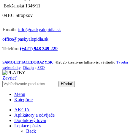
Bokšanská 1346/11
09101 Stropkov
Email:
info@paskyalepidla.sk
office@paskyalepidla.
sk
Telefón:
(+421) 948 349 229
SAMOLEPIACEDORAZY.SK
| ©2025 kreatívne fullservisové štúdio
Tvorba
webstránky,
Dizajn
a
SEO
Zavrieť
Hľadať
Menu
Kategórie
AKCIA
Aplikátory a odvíjače
Doplnkový tovar
Lepiace pásky
Back