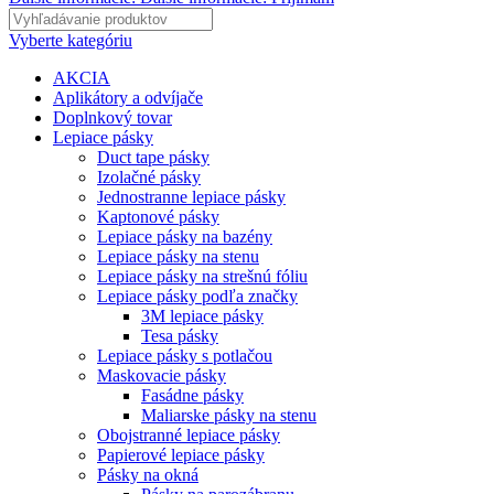
Vyberte kategóriu
AKCIA
Aplikátory a odvíjače
Doplnkový tovar
Lepiace pásky
Duct tape pásky
Izolačné pásky
Jednostranne lepiace pásky
Kaptonové pásky
Lepiace pásky na bazény
Lepiace pásky na stenu
Lepiace pásky na strešnú fóliu
Lepiace pásky podľa značky
3M lepiace pásky
Tesa pásky
Lepiace pásky s potlačou
Maskovacie pásky
Fasádne pásky
Maliarske pásky na stenu
Obojstranné lepiace pásky
Papierové lepiace pásky
Pásky na okná