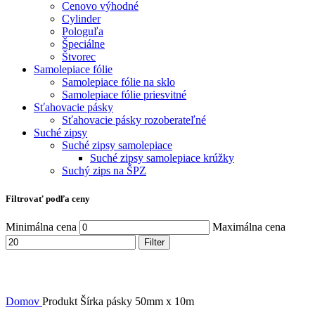
Cenovo výhodné
Cylinder
Pologuľa
Špeciálne
Štvorec
Samolepiace fólie
Samolepiace fólie na sklo
Samolepiace fólie priesvitné
Sťahovacie pásky
Sťahovacie pásky rozoberateľné
Suché zipsy
Suché zipsy samolepiace
Suché zipsy samolepiace krúžky
Suchý zips na ŠPZ
Filtrovať podľa ceny
Minimálna cena
Maximálna cena
Filter
Domov
Produkt Šírka pásky
50mm x 10m