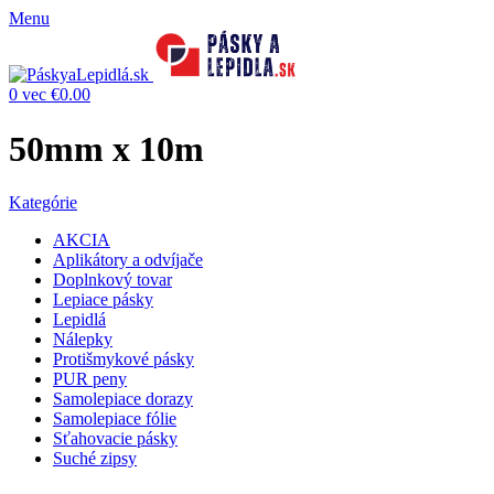
Menu
0
vec
€
0.00
50mm x 10m
Kategórie
AKCIA
Aplikátory a odvíjače
Doplnkový tovar
Lepiace pásky
Lepidlá
Nálepky
Protišmykové pásky
PUR peny
Samolepiace dorazy
Samolepiace fólie
Sťahovacie pásky
Suché zipsy