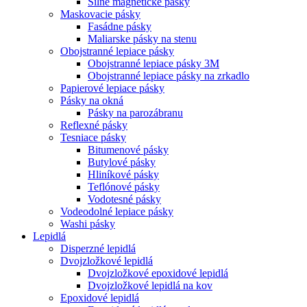
Silné magnetické pásky
Maskovacie pásky
Fasádne pásky
Maliarske pásky na stenu
Obojstranné lepiace pásky
Obojstranné lepiace pásky 3M
Obojstranné lepiace pásky na zrkadlo
Papierové lepiace pásky
Pásky na okná
Pásky na parozábranu
Reflexné pásky
Tesniace pásky
Bitumenové pásky
Butylové pásky
Hliníkové pásky
Teflónové pásky
Vodotesné pásky
Vodeodolné lepiace pásky
Washi pásky
Lepidlá
Disperzné lepidlá
Dvojzložkové lepidlá
Dvojzložkové epoxidové lepidlá
Dvojzložkové lepidlá na kov
Epoxidové lepidlá