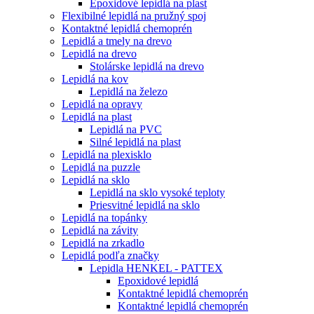
Epoxidové lepidlá na plast
Flexibilné lepidlá na pružný spoj
Kontaktné lepidlá chemoprén
Lepidlá a tmely na drevo
Lepidlá na drevo
Stolárske lepidlá na drevo
Lepidlá na kov
Lepidlá na železo
Lepidlá na opravy
Lepidlá na plast
Lepidlá na PVC
Silné lepidlá na plast
Lepidlá na plexisklo
Lepidlá na puzzle
Lepidlá na sklo
Lepidlá na sklo vysoké teploty
Priesvitné lepidlá na sklo
Lepidlá na topánky
Lepidlá na závity
Lepidlá na zrkadlo
Lepidlá podľa značky
Lepidla HENKEL - PATTEX
Epoxidové lepidlá
Kontaktné lepidlá chemoprén
Kontaktné lepidlá chemoprén