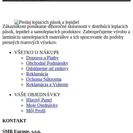
Zákazníkom ponúkame dlhoročné skúsenosti v distribúcii lepiacich
pások, lepidiel a samolepiacich produktov. Zabezpečujeme výrobu a
lamináciu samolepiacich materiálov a ich spracovanie do podoby
presných tvarových výsekov.
VŠETKO O NÁKUPE
Doprava a Platby
Obchodné Podmienky
Odstúpenie od zmluvy
Reklamácia
Ochrana Súkromia
Reklamácia a Vrátenie
VAŠE OBJEDNÁVKY
Hlavný Panel
Moje Ojednávky
Môj Profil
KONTAKT
SMB Europe, s.r.o.