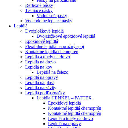
Pásky na parozábranu
Reflexné pásky
Tesniace pásky
Vodotesné pásky
Vodeodolné lepiace pásky
Lepidlá
Dvojzložkové lepidlá
Dvojzložkové epoxidové lepidlá
Epoxidové lepidlá
Flexibilné lepidlá na pružný spoj
Kontaktné lepidlá chemoprén
Lepidlá a tmely na drevo
Lepidlá na drevo
Lepidlá na kov
Lepidlá na železo
Lepidlá na opravy
Lepidlá na plast
Lepidlá na závity
Lepidlá podľa značky
Lepidla HENKEL – PATTEX
Epoxidové lepidlá
Kontaktné lepidlá chemoprén
Kontaktné lepidlá chemoprén
Lepidlá a tmely na drevo
Lepidlá na opravy