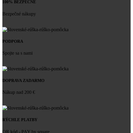
100% BEZPEČNÉ
Bezpečné nákupy
PODPORA
Spojte sa s nami
DOPRAVA ZADARMO
Nákup nad 200 €
RÝCHLE PLATBY
QR kód - PAY by square