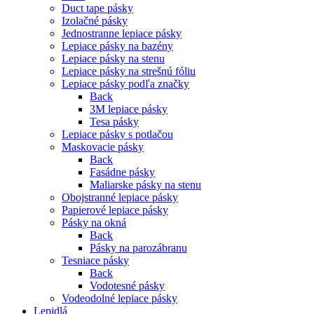
Duct tape pásky
Izolačné pásky
Jednostranne lepiace pásky
Lepiace pásky na bazény
Lepiace pásky na stenu
Lepiace pásky na strešnú fóliu
Lepiace pásky podľa značky
Back
3M lepiace pásky
Tesa pásky
Lepiace pásky s potlačou
Maskovacie pásky
Back
Fasádne pásky
Maliarske pásky na stenu
Obojstranné lepiace pásky
Papierové lepiace pásky
Pásky na okná
Back
Pásky na parozábranu
Tesniace pásky
Back
Vodotesné pásky
Vodeodolné lepiace pásky
Lepidlá