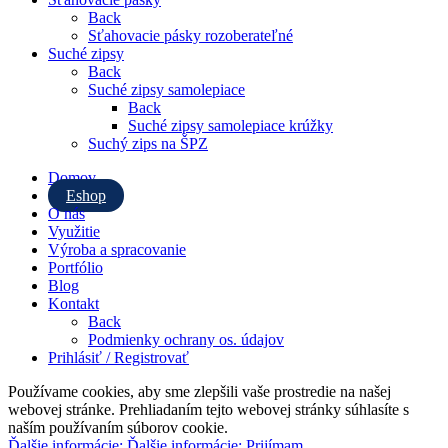
Back
Sťahovacie pásky rozoberateľné
Suché zipsy
Back
Suché zipsy samolepiace
Back
Suché zipsy samolepiace krúžky
Suchý zips na ŠPZ
Domov
Eshop
O nás
Využitie
Výroba a spracovanie
Portfólio
Blog
Kontakt
Back
Podmienky ochrany os. údajov
Prihlásiť / Registrovať
Používame cookies, aby sme zlepšili vaše prostredie na našej
webovej stránke. Prehliadaním tejto webovej stránky súhlasíte s
naším používaním súborov cookie.
Ďalšie informácie:
Ďalšie informácie:
Prijímam