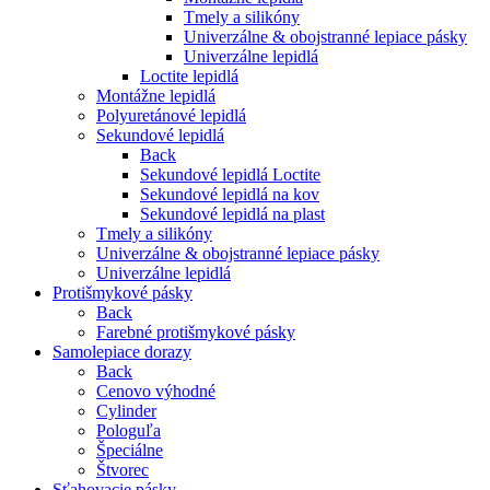
Tmely a silikóny
Univerzálne & obojstranné lepiace pásky
Univerzálne lepidlá
Loctite lepidlá
Montážne lepidlá
Polyuretánové lepidlá
Sekundové lepidlá
Back
Sekundové lepidlá Loctite
Sekundové lepidlá na kov
Sekundové lepidlá na plast
Tmely a silikóny
Univerzálne & obojstranné lepiace pásky
Univerzálne lepidlá
Protišmykové pásky
Back
Farebné protišmykové pásky
Samolepiace dorazy
Back
Cenovo výhodné
Cylinder
Pologuľa
Špeciálne
Štvorec
Sťahovacie pásky