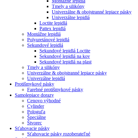
Montážne lepidlá
Tmely a silikóny
Univerzálne & obojstranné lepiace pásky
Univerzálne lepidlá
Loctite lepidlá
Pattex lepidlá
Montážne lepidlá
Polyuretánové lepidlá
Sekundové lepidlá
Sekundové lepidlá Loctite
Sekundové lepidlá na kov
Sekundové lepidlá na plast
Tmely a silikóny
Univerzálne & obojstranné lepiace pásky
Univerzálne lepidlá
Protišmykové pásky
Farebné protišmykové pásky
Samolepiace dorazy
Cenovo výhodné
Cylinder
Pologuľa
Špeciálne
Štvorec
Sťahovacie pásky
Sťahovacie pásky rozoberateľné