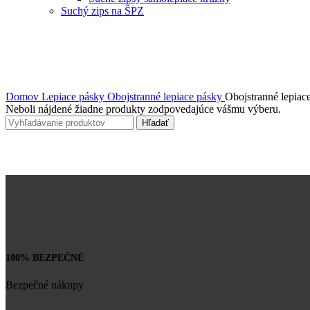
Suchý zips na ŠPZ
Domov
Lepiace pásky
Obojstranné lepiace pásky
Obojstranné lepia
Neboli nájdené žiadne produkty zodpovedajúce vášmu výberu.
Hľadať
100% BEZPEČNÉ
Bezpečné nákupy