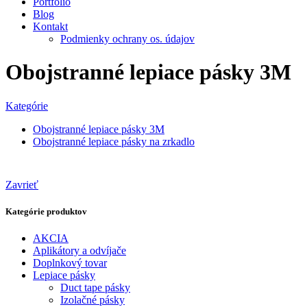
Portfólio
Blog
Kontakt
Podmienky ochrany os. údajov
Obojstranné lepiace pásky 3M
Kategórie
Obojstranné lepiace pásky 3M
Obojstranné lepiace pásky na zrkadlo
Zavrieť
Kategórie produktov
AKCIA
Aplikátory a odvíjače
Doplnkový tovar
Lepiace pásky
Duct tape pásky
Izolačné pásky