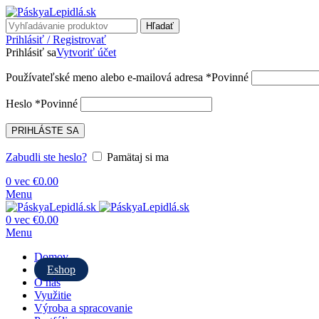
Hľadať
Prihlásiť / Registrovať
Prihlásiť sa
Vytvoriť účet
Používateľské meno alebo e-mailová adresa
*
Povinné
Heslo
*
Povinné
PRIHLÁSTE SA
Zabudli ste heslo?
Pamätaj si ma
0
vec
€
0.00
Menu
0
vec
€
0.00
Menu
Domov
Eshop
O nás
Využitie
Výroba a spracovanie