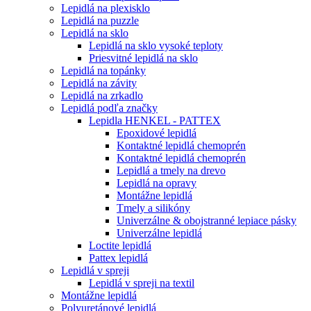
Lepidlá na plexisklo
Lepidlá na puzzle
Lepidlá na sklo
Lepidlá na sklo vysoké teploty
Priesvitné lepidlá na sklo
Lepidlá na topánky
Lepidlá na závity
Lepidlá na zrkadlo
Lepidlá podľa značky
Lepidla HENKEL - PATTEX
Epoxidové lepidlá
Kontaktné lepidlá chemoprén
Kontaktné lepidlá chemoprén
Lepidlá a tmely na drevo
Lepidlá na opravy
Montážne lepidlá
Tmely a silikóny
Univerzálne & obojstranné lepiace pásky
Univerzálne lepidlá
Loctite lepidlá
Pattex lepidlá
Lepidlá v spreji
Lepidlá v spreji na textil
Montážne lepidlá
Polyuretánové lepidlá