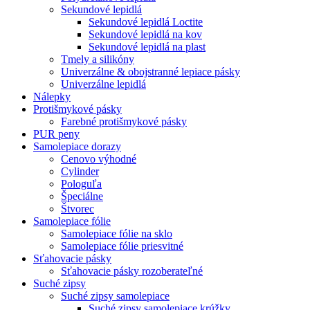
Sekundové lepidlá
Sekundové lepidlá Loctite
Sekundové lepidlá na kov
Sekundové lepidlá na plast
Tmely a silikóny
Univerzálne & obojstranné lepiace pásky
Univerzálne lepidlá
Nálepky
Protišmykové pásky
Farebné protišmykové pásky
PUR peny
Samolepiace dorazy
Cenovo výhodné
Cylinder
Pologuľa
Špeciálne
Štvorec
Samolepiace fólie
Samolepiace fólie na sklo
Samolepiace fólie priesvitné
Sťahovacie pásky
Sťahovacie pásky rozoberateľné
Suché zipsy
Suché zipsy samolepiace
Suché zipsy samolepiace krúžky