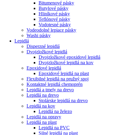
Bitumenové pásky
Butylové pásky
Hliníkové pásky
Teflónové pásky
Vodotesné pásky
Vodeodolné lepiace pásky
Washi pásky
Lepidlá
Disperzné lepidlá
Dvojzložkové lepidlá
Dvojzložkové epoxidové lepidlá
Dvojzložkové lepidlá na kov
Epoxidové lepidlá
Epoxidové lepidlá na plast
Flexibilné lepidlá na pružný spoj
Kontaktné lepidlá chemoprén
Lepidlá a tmely na drevo
Lepidlá na drevo
Stolárske lepidlá na drevo
Lepidlá na kov
Lepidlá na železo
Lepidlá na opravy
Lepidlá na plast
Lepidlá na PVC
Silné lepidlá na plast