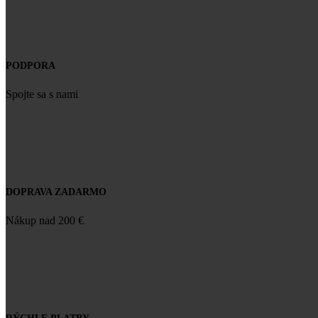
PODPORA
Spojte sa s nami
DOPRAVA ZADARMO
Nákup nad 200 €