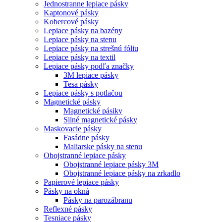
Jednostranne lepiace pásky
Kaptonové pásky
Kobercové pásky
Lepiace pásky na bazény
Lepiace pásky na stenu
Lepiace pásky na strešnú fóliu
Lepiace pásky na textil
Lepiace pásky podľa značky
3M lepiace pásky
Tesa pásky
Lepiace pásky s potlačou
Magnetické pásky
Magnetické pásiky
Silné magnetické pásky
Maskovacie pásky
Fasádne pásky
Maliarske pásky na stenu
Obojstranné lepiace pásky
Obojstranné lepiace pásky 3M
Obojstranné lepiace pásky na zrkadlo
Papierové lepiace pásky
Pásky na okná
Pásky na parozábranu
Reflexné pásky
Tesniace pásky