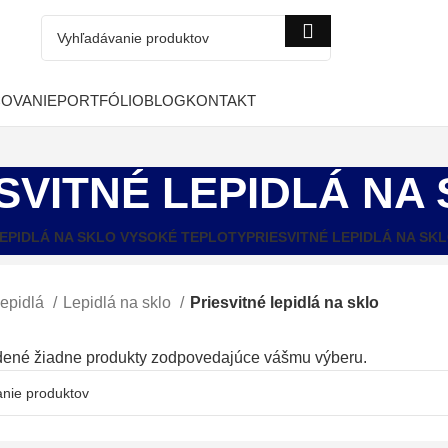
COVANIE
PORTFÓLIO
BLOG
KONTAKT
SVITNÉ LEPIDLÁ NA
EPIDLÁ NA SKLO VYSOKÉ TEPLOTY
PRIESVITNÉ LEPIDLÁ NA SK
epidlá
Lepidlá na sklo
Priesvitné lepidlá na sklo
dené žiadne produkty zodpovedajúce vášmu výberu.