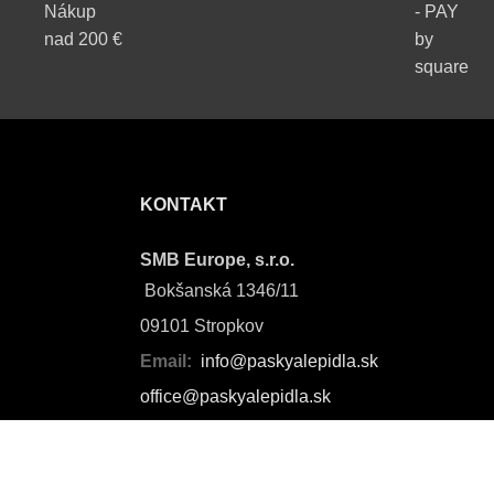
Nákup
- PAY
nad 200 €
by
square
KONTAKT
SMB Europe, s.r.o.
Bokšanská 1346/11
09101 Stropkov
Email:
info@paskyalepidla.sk
office@paskyalepidla.
sk
Telefón:
(+421) 948 349 229