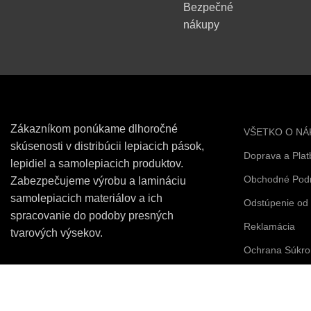
Bezpečné
nákupy
Zákazníkom ponúkame dlhoročné
VŠETKO O NÁ
skúsenosti v distribúcii lepiacich pások,
Doprava a Plat
lepidiel a samolepiacich produktov.
Obchodné Pod
Zabezpečujeme výrobu a lamináciu
samolepiacich materiálov a ich
Odstúpenie od
spracovanie do podoby presných
Reklamácia
tvarových výsekov.
Ochrana Súkro
Reklamácia a V