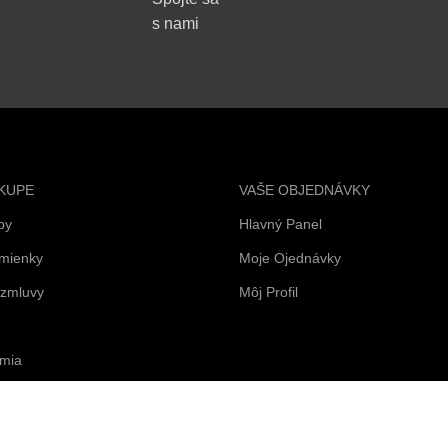
s nami
KUPE
VAŠE OBJEDNÁVKY
by
Hlavný Panel
mienky
Moje Ojednávky
 zmluvy
Môj Profil
mia
rátenie