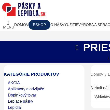
DOMOV
ESHOP
O NÁS
VYUŽITIE
VÝROBA A SPRA
MENU
PRIE
L
KATEGÓRIE PRODUKTOV
Domov
L
AKCIA
Neboli náj
Aplikátory a odvíjače
Doplnkový tovar
Lepiace pásky
Lepidlá