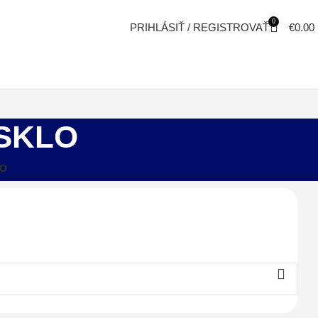
0
PRIHLÁSIŤ / REGISTROVAŤ
€
0.00
 SKLO
LO