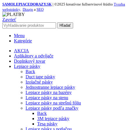
SAMOLEPIACEDORAZY.SK
| ©2025 kreatívne fullservisové štúdio
Tvorba
webstránky,
Dizajn
a
SEO
Zavrieť
Hľadať
Menu
Kategórie
AKCIA
Aplikátory a odvíjače
Doplnkový tovar
Lepiace pásky
Back
Duct tape pásky
Izolačné pásky
Jednostranne lepiace pásky
Lepiace pásky na bazény
Lepiace pásky na stenu
Lepiace pásky na strešnú fóliu
Lepiace pásky podľa značky
Back
3M lepiace pásky
Tesa pásky
Lepiace pásky s potlačou