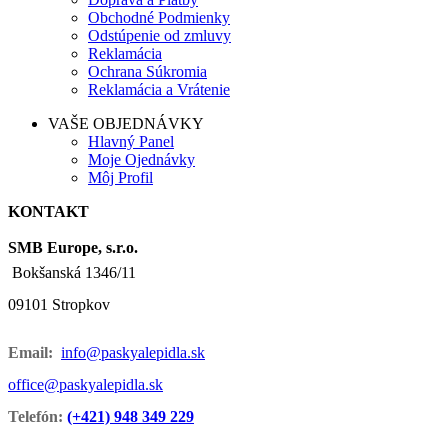
Obchodné Podmienky
Odstúpenie od zmluvy
Reklamácia
Ochrana Súkromia
Reklamácia a Vrátenie
VAŠE OBJEDNÁVKY
Hlavný Panel
Moje Ojednávky
Môj Profil
KONTAKT
SMB Europe, s.r.o.
Bokšanská 1346/11
09101 Stropkov
Email:
info@paskyalepidla.sk
office@paskyalepidla.
sk
Telefón:
(+421) 948 349 229