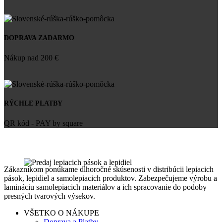
DOPRAVA ZADARMO
Nákup nad 200 €
RÝCHLE PLATBY
QR kód - PAY by square
Zákazníkom ponúkame dlhoročné skúsenosti v distribúcii lepiacich
pások, lepidiel a samolepiacich produktov. Zabezpečujeme výrobu a
lamináciu samolepiacich materiálov a ich spracovanie do podoby
presných tvarových výsekov.
VŠETKO O NÁKUPE
Doprava a Platby