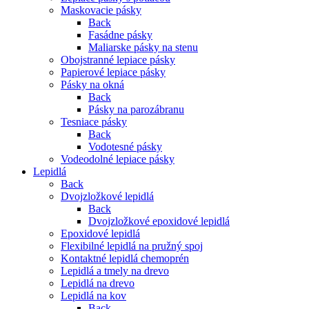
Maskovacie pásky
Back
Fasádne pásky
Maliarske pásky na stenu
Obojstranné lepiace pásky
Papierové lepiace pásky
Pásky na okná
Back
Pásky na parozábranu
Tesniace pásky
Back
Vodotesné pásky
Vodeodolné lepiace pásky
Lepidlá
Back
Dvojzložkové lepidlá
Back
Dvojzložkové epoxidové lepidlá
Epoxidové lepidlá
Flexibilné lepidlá na pružný spoj
Kontaktné lepidlá chemoprén
Lepidlá a tmely na drevo
Lepidlá na drevo
Lepidlá na kov
Back