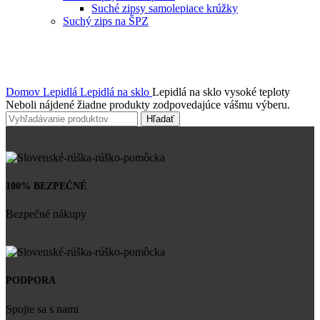
Suché zipsy samolepiace krúžky
Suchý zips na ŠPZ
Domov
Lepidlá
Lepidlá na sklo
Lepidlá na sklo vysoké teploty
Neboli nájdené žiadne produkty zodpovedajúce vášmu výberu.
Hľadať
100% BEZPEČNÉ
Bezpečné nákupy
PODPORA
Spojte sa s nami