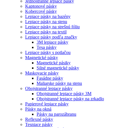
Jednostranne lepiace pásky
Kaptonové pásky
Kobercové pásky
Lepiace pásky na bazény
Lepiace pásky na stenu
Lepiace pásky na strešnú fóliu
Lepiace pásky na textil
Lepiace pásky podľa značky
3M lepiace pásky
Tesa pásky
Lepiace pásky s potlačou
Magnetické pásky
Magnetické pásiky
Silné magnetické pásky
Maskovacie pásky
Fasádne pásky
Maliarske pásky na stenu
Obojstranné lepiace pásky
Obojstranné lepiace pásky 3M
Obojstranné lepiace pásky na zrkadlo
Papierové lepiace pásky
Pásky na okná
Pásky na parozábranu
Reflexné pásky
Tesniace pásky