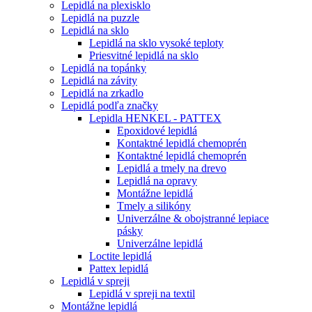
Lepidlá na plexisklo
Lepidlá na puzzle
Lepidlá na sklo
Lepidlá na sklo vysoké teploty
Priesvitné lepidlá na sklo
Lepidlá na topánky
Lepidlá na závity
Lepidlá na zrkadlo
Lepidlá podľa značky
Lepidla HENKEL - PATTEX
Epoxidové lepidlá
Kontaktné lepidlá chemoprén
Kontaktné lepidlá chemoprén
Lepidlá a tmely na drevo
Lepidlá na opravy
Montážne lepidlá
Tmely a silikóny
Univerzálne & obojstranné lepiace
pásky
Univerzálne lepidlá
Loctite lepidlá
Pattex lepidlá
Lepidlá v spreji
Lepidlá v spreji na textil
Montážne lepidlá