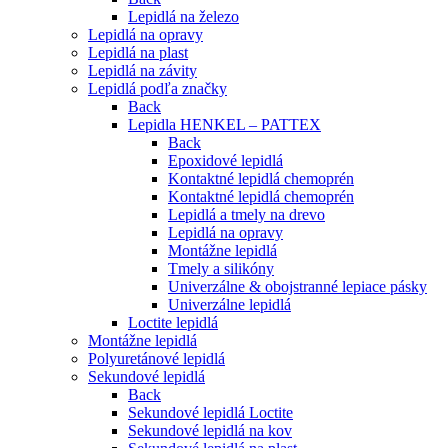
Lepidlá na železo
Lepidlá na opravy
Lepidlá na plast
Lepidlá na závity
Lepidlá podľa značky
Back
Lepidla HENKEL – PATTEX
Back
Epoxidové lepidlá
Kontaktné lepidlá chemoprén
Kontaktné lepidlá chemoprén
Lepidlá a tmely na drevo
Lepidlá na opravy
Montážne lepidlá
Tmely a silikóny
Univerzálne & obojstranné lepiace pásky
Univerzálne lepidlá
Loctite lepidlá
Montážne lepidlá
Polyuretánové lepidlá
Sekundové lepidlá
Back
Sekundové lepidlá Loctite
Sekundové lepidlá na kov