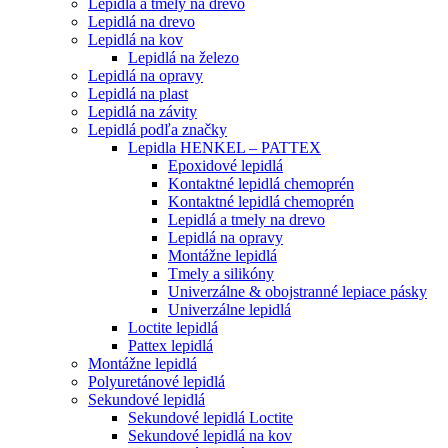
Lepidlá a tmely na drevo
Lepidlá na drevo
Lepidlá na kov
Lepidlá na železo
Lepidlá na opravy
Lepidlá na plast
Lepidlá na závity
Lepidlá podľa značky
Lepidla HENKEL – PATTEX
Epoxidové lepidlá
Kontaktné lepidlá chemoprén
Kontaktné lepidlá chemoprén
Lepidlá a tmely na drevo
Lepidlá na opravy
Montážne lepidlá
Tmely a silikóny
Univerzálne & obojstranné lepiace pásky
Univerzálne lepidlá
Loctite lepidlá
Pattex lepidlá
Montážne lepidlá
Polyuretánové lepidlá
Sekundové lepidlá
Sekundové lepidlá Loctite
Sekundové lepidlá na kov