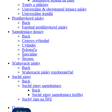
Sekundové lepidlá na plast
Tmely a silikóny
Univerzálne & obojstranné lepiace pásky
Univerzálne lepidlá
Protišmykové pásky
Back
Farebné protišmykové pásky
Samolepiace dorazy
Back
Cenovo výhodné
Cylinder
Pologuľa
Špeciálne
Štvorec
Sťahovacie pásky
Back
Sťahovacie pásky rozoberateľné
Suché zipsy
Back
Suché zipsy samolepiace
Back
Suché zipsy samolepiace krúžky
Suchý zips na ŠPZ
Domov