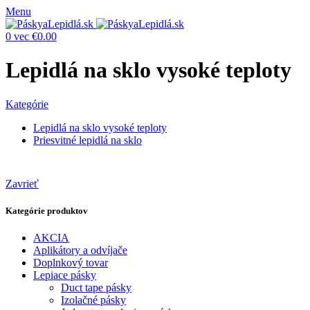
Menu
0
vec
€
0.00
Lepidlá na sklo vysoké teploty
Kategórie
Lepidlá na sklo vysoké teploty
Priesvitné lepidlá na sklo
Zavrieť
Kategórie produktov
AKCIA
Aplikátory a odvíjače
Doplnkový tovar
Lepiace pásky
Duct tape pásky
Izolačné pásky