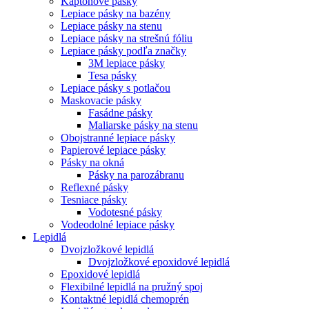
Kaptonové pásky
Lepiace pásky na bazény
Lepiace pásky na stenu
Lepiace pásky na strešnú fóliu
Lepiace pásky podľa značky
3M lepiace pásky
Tesa pásky
Lepiace pásky s potlačou
Maskovacie pásky
Fasádne pásky
Maliarske pásky na stenu
Obojstranné lepiace pásky
Papierové lepiace pásky
Pásky na okná
Pásky na parozábranu
Reflexné pásky
Tesniace pásky
Vodotesné pásky
Vodeodolné lepiace pásky
Lepidlá
Dvojzložkové lepidlá
Dvojzložkové epoxidové lepidlá
Epoxidové lepidlá
Flexibilné lepidlá na pružný spoj
Kontaktné lepidlá chemoprén