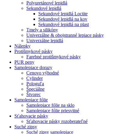
Polyuretánové lepidlá
Sekundové lepidlá
Sekundové lepidlá Loctite
Sekundové lepidlá na kov
Sekundové lepidlá na plast
Tmely a silikóny
Univerzálne & obojstranné lepiace pásky
Univerzálne lepidlá
Nálepky
Protišmykové pásky
Farebné protišmykové pásky
PUR peny
Samolepiace dorazy
Cenovo výhodné
Cylinder
Pologuľa
Špeciálne
Štvorec
Samolepiace fólie
Samolepiace fólie na sklo
Samolepiace fólie priesvitné
Sťahovacie pásky
Sťahovacie pásky rozoberateľné
Suché zipsy
Suché zipsy samolepiace