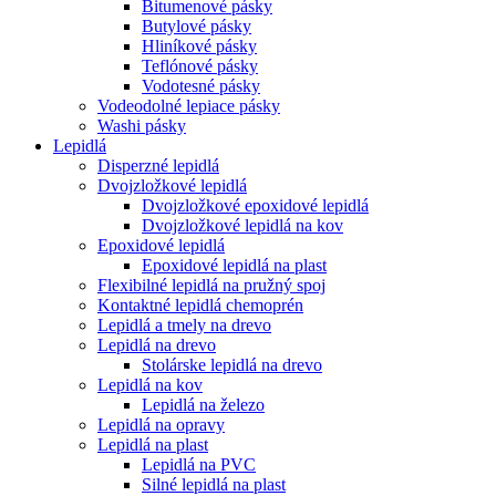
Bitumenové pásky
Butylové pásky
Hliníkové pásky
Teflónové pásky
Vodotesné pásky
Vodeodolné lepiace pásky
Washi pásky
Lepidlá
Disperzné lepidlá
Dvojzložkové lepidlá
Dvojzložkové epoxidové lepidlá
Dvojzložkové lepidlá na kov
Epoxidové lepidlá
Epoxidové lepidlá na plast
Flexibilné lepidlá na pružný spoj
Kontaktné lepidlá chemoprén
Lepidlá a tmely na drevo
Lepidlá na drevo
Stolárske lepidlá na drevo
Lepidlá na kov
Lepidlá na železo
Lepidlá na opravy
Lepidlá na plast
Lepidlá na PVC
Silné lepidlá na plast