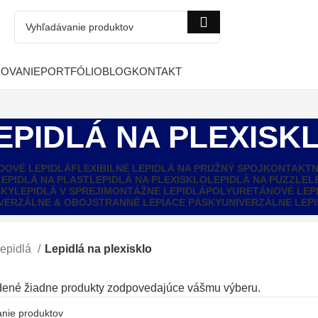
COVANIE
PORTFÓLIO
BLOG
KONTAKT
EPIDLÁ NA PLEXISK
DOVÉ LEPIDLÁ
FLEXIBILNÉ LEPIDLÁ NA PRUŽNÝ SPOJ
KONTAKTN
LEPIDLÁ NA PLAST
LEPIDLÁ NA PLEXISKLO
LEPIDLÁ NA PUZZLE
L
ČKY
LEPIDLÁ V SPREJI
MONTÁŽNE LEPIDLÁ
POLYURETÁNOVÉ LEP
VERZÁLNE & OBOJSTRANNÉ LEPIACE PÁSKY
UNIVERZÁLNE LEP
epidlá
Lepidlá na plexisklo
dené žiadne produkty zodpovedajúce vášmu výberu.