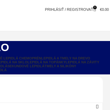
0
PRIHLÁSIŤ / REGISTROVAŤ
€
0.00
LO
É LEPIDLÁ CHEMOPRÉN
LEPIDLÁ A TMELY NA DREVO
EPIDLÁ NA SKLO
LEPIDLÁ NA TOPÁNKY
LEPIDLÁ NA ZÁVITY
IDLÁ
SEKUNDOVÉ LEPIDLÁ
TMELY A SILIKÓNY
IDLÁ