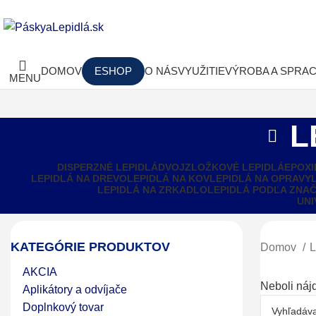
DOMOV
ESHOP
O NÁS
VYUŽITIE
VÝROBA A SPRA
MENU
L
DISPERZNÉ LEPIDLÁ
DVOJZLOŽKOVÉ LEPIDLÁ
EPOXI
LEPIDLÁ NA DREVO
LEPIDLÁ NA KOV
LEPIDLÁ NA OPRAVY
LEPIDLÁ NA ZRKADLO
LEPIDLÁ PODĽA ZNA
UNI
KATEGÓRIE PRODUKTOV
Domov
L
AKCIA
Neboli náj
Aplikátory a odvíjače
Doplnkový tovar