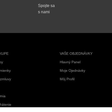
Spojte sa
s nami
KUPE
VAŠE OBJEDNÁVKY
by
Hlavný Panel
mienky
Moje Ojednávky
 zmluvy
Môj Profil
mia
rátenie