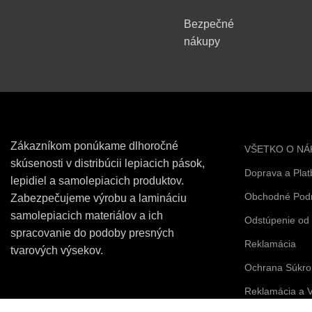
Bezpečné
nákupy
Zákazníkom ponúkame dlhoročné
VŠETKO O NÁ
skúsenosti v distribúcii lepiacich pások,
Doprava a Plat
lepidiel a samolepiacich produktov.
Obchodné Pod
Zabezpečujeme výrobu a lamináciu
samolepiacich materiálov a ich
Odstúpenie od
spracovanie do podoby presných
Reklamácia
tvarových výsekov.
Ochrana Súkro
Reklamácia a V