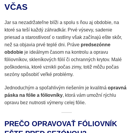
VČAS
Jar sa nezadržateľne blíži a spolu s ňou aj obdobie, na
ktoré sa teší každý záhradkár. Prvé výsevy, sadenie
priesad a starostlivosť o rastliny však začínajú ešte skôr,
než sa objavia prvé teplé dni. Práve
predsezónne
obdobie
je ideálnym časom na kontrolu a opravu
fóliovníkov, skleníkových fólií či ochranných krytov. Malé
poškodenia, ktoré vznikli počas zimy, totiž môžu počas
sezóny spôsobiť veľké problémy.
Jednoduchým a spoľahlivým riešením je kvalitná
opravná
páska na fólie a fóliovníky
, ktorá vám umožní rýchlu
opravu bez nutnosti výmeny celej fólie.
PREČO OPRAVOVAŤ FÓLIOVNÍK