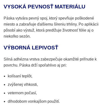
VYSOKÁ PEVNOSŤ MATERIÁLU
Páska vytvára pevný spoj, ktorý spevňuje poškodené
miesto a zabraňuje ďalšiemu šíreniu trhliny. Po aplikácii
pôsobí ako výstuž, ktorá predlžuje životnosť fólie aj o
niekoľko sezón.
VÝBORNÁ LEPIVOSŤ
Silná adhézna vrstva zabezpečuje okamžité priľnutie k
povrchu. Páska drží spoľahlivo aj pri:
kolísaní teplôt,
zvýšenej vlhkosti,
veternom počasí,
dlhodobom vonkajšom použití.