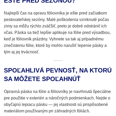
EŠTE PRED SEZÓNOU?
Najlepší čas na opravu fóliovníka je ešte pred začiatkom
pestovateľskej sezóny. Malé poškodenia vzniknuté počas
zimy sa môžu rýchlo zväčšiť, preto je dobré odstrániť ich
včas. Páska sa tiež lepšie aplikuje na fólie pred výsadbou,
keď je fóliovník prázdny. Vyhnete sa tak aj prípadnému
znečisteniu fólie, ktoré by mohlo narušiť lepenie pásky a
tým aj jej trvácnosť.
SPOĽAHLIVÁ PEVNOSŤ, NA KTORÚ
SA MÔŽETE SPOĽAHNÚŤ
Opravná páska na fólie a fóliovníky je navrhnutá špeciálne
pre použitie v exteriéri a náročných podmienkach. Nejde o
obyčajnú lepiacu pásku — jej vlastnosti sú prispôsobené
materiálom používaným pri záhradných fóliách.