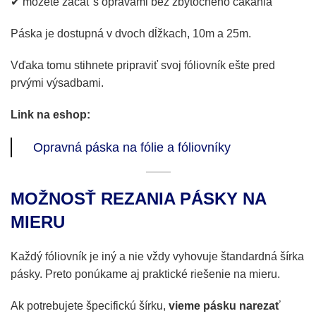
✔ môžete začať s opravami bez zbytočného čakania
Páska je dostupná v dvoch dĺžkach, 10m a 25m.
Vďaka tomu stihnete pripraviť svoj fóliovník ešte pred
prvými výsadbami.
Link na eshop:
Opravná páska na fólie a fóliovníky
MOŽNOSŤ REZANIA PÁSKY NA
MIERU
Každý fóliovník je iný a nie vždy vyhovuje štandardná šírka
pásky. Preto ponúkame aj praktické riešenie na mieru.
Ak potrebujete špecifickú šírku,
vieme pásku narezať