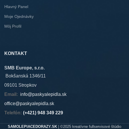
Hlavný Panel
Moje Ojednávky
Môj Profil
KONTAKT
SMB Europe, s.r.o.
Bokšanská 1346/11
09101 Stropkov
Email:
info@paskyalepidla.sk
office@paskyalepidla.
sk
Telefón:
(+421) 948 349 229
SAMOLEPIACEDORAZY.SK
| ©2025 kreatívne fullservisové štúdio