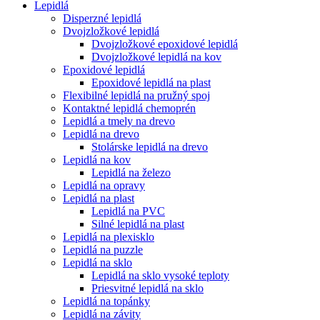
Lepidlá
Disperzné lepidlá
Dvojzložkové lepidlá
Dvojzložkové epoxidové lepidlá
Dvojzložkové lepidlá na kov
Epoxidové lepidlá
Epoxidové lepidlá na plast
Flexibilné lepidlá na pružný spoj
Kontaktné lepidlá chemoprén
Lepidlá a tmely na drevo
Lepidlá na drevo
Stolárske lepidlá na drevo
Lepidlá na kov
Lepidlá na železo
Lepidlá na opravy
Lepidlá na plast
Lepidlá na PVC
Silné lepidlá na plast
Lepidlá na plexisklo
Lepidlá na puzzle
Lepidlá na sklo
Lepidlá na sklo vysoké teploty
Priesvitné lepidlá na sklo
Lepidlá na topánky
Lepidlá na závity