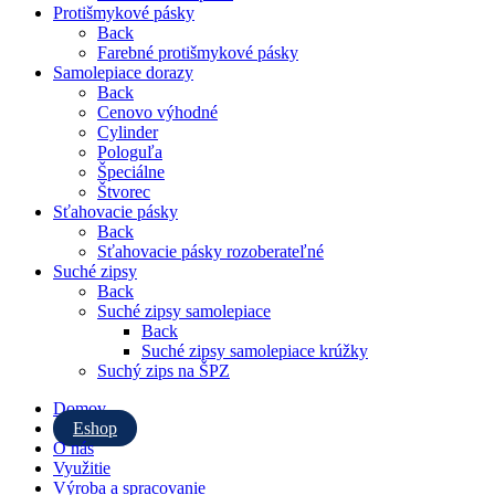
Protišmykové pásky
Back
Farebné protišmykové pásky
Samolepiace dorazy
Back
Cenovo výhodné
Cylinder
Pologuľa
Špeciálne
Štvorec
Sťahovacie pásky
Back
Sťahovacie pásky rozoberateľné
Suché zipsy
Back
Suché zipsy samolepiace
Back
Suché zipsy samolepiace krúžky
Suchý zips na ŠPZ
Domov
Eshop
O nás
Využitie
Výroba a spracovanie