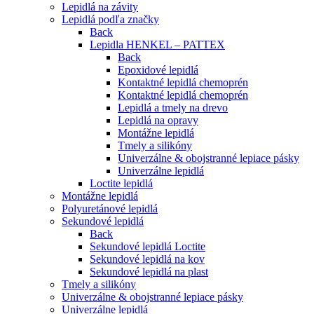
Lepidlá na závity
Lepidlá podľa značky
Back
Lepidla HENKEL – PATTEX
Back
Epoxidové lepidlá
Kontaktné lepidlá chemoprén
Kontaktné lepidlá chemoprén
Lepidlá a tmely na drevo
Lepidlá na opravy
Montážne lepidlá
Tmely a silikóny
Univerzálne & obojstranné lepiace pásky
Univerzálne lepidlá
Loctite lepidlá
Montážne lepidlá
Polyuretánové lepidlá
Sekundové lepidlá
Back
Sekundové lepidlá Loctite
Sekundové lepidlá na kov
Sekundové lepidlá na plast
Tmely a silikóny
Univerzálne & obojstranné lepiace pásky
Univerzálne lepidlá