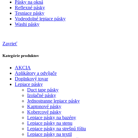
Pásky na okná
Reflexné pásky
Tesniace pásky
Vodeodolné lepiace pásky
Washi pásky
Zavrieť
Kategórie produktov
AKCIA
Aplikátory a odvíjače
Doplnkový tovar
Lepiace pásky
Duct tape pásky
Izolačné pásky
Jednostranne lepiace pásky
Kaptonové pásky
Kobercové pásky
Lepiace pásky na bazény
Lepiace pásky na stenu
Lepiace pásky na strešnú fóliu
Lepiace pásky na textil