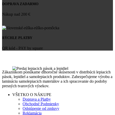
DOPRAVA ZADARMO
Nákup nad 200 €
RÝCHLE PLATBY
QR kód - PAY by square
Zákazníkom ponúkame dlhoročné skúsenosti v distribúcii lepiacich
pások, lepidiel a samolepiacich produktov. Zabezpečujeme výrobu a
lamináciu samolepiacich materiálov a ich spracovanie do podoby
presných tvarových výsekov.
VŠETKO O NÁKUPE
Doprava a Platby
Obchodné Podmienky
Odstúpenie od zmluvy
Reklamácia