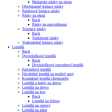
Maliarske pásky na stenu
Obojstranné lepiace pásky
Papierové lepiace pásky
Pásky na okná
Back
Pásky na parozábranu
Tesniace pásky
Back
Vodotesné pásky
Vodeodolné lepiace pásky
Lepidlá
Back
Dvojzložkové lepidlá
Back
Dvojzložkové epoxidové lepidlá
Epoxidové lepidlá
Flexibilné lepidlá na pružný spoj
Kontaktné lepidlá chemoprén
Lepidlá a tmely na drevo
Lepidlá na drevo
Lepidlá na kov
Back
Lepidlá na železo
Lepidlá na opravy
Lepidlá na plast