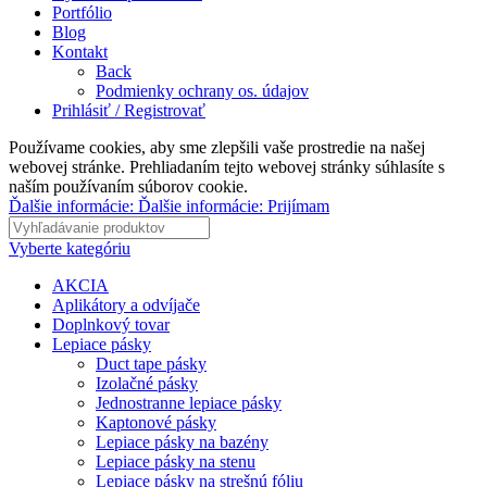
Portfólio
Blog
Kontakt
Back
Podmienky ochrany os. údajov
Prihlásiť / Registrovať
Používame cookies, aby sme zlepšili vaše prostredie na našej
webovej stránke. Prehliadaním tejto webovej stránky súhlasíte s
naším používaním súborov cookie.
Ďalšie informácie:
Ďalšie informácie:
Prijímam
Vyberte kategóriu
AKCIA
Aplikátory a odvíjače
Doplnkový tovar
Lepiace pásky
Duct tape pásky
Izolačné pásky
Jednostranne lepiace pásky
Kaptonové pásky
Lepiace pásky na bazény
Lepiace pásky na stenu
Lepiace pásky na strešnú fóliu