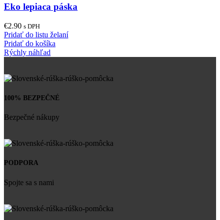
Eko lepiaca páska
€
2.90
s DPH
Pridať do listu želaní
Pridať do košíka
Rýchly náhľad
100% BEZPEČNÉ
Bezpečné nákupy
PODPORA
Spojte sa s nami