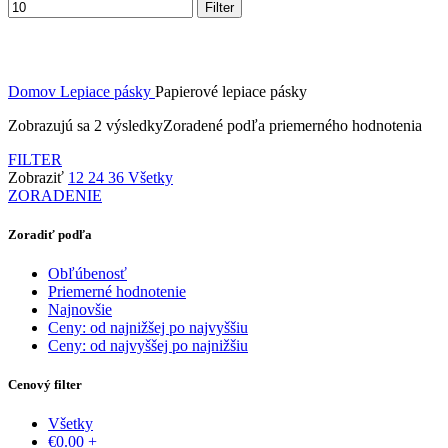
Filter
Domov
Lepiace pásky
Papierové lepiace pásky
Zobrazujú sa 2 výsledky
Zoradené podľa priemerného hodnotenia
FILTER
Zobraziť
12
24
36
Všetky
ZORADENIE
Zoradiť podľa
Obľúbenosť
Priemerné hodnotenie
Najnovšie
Ceny: od najnižšej po najvyššiu
Ceny: od najvyššej po najnižšiu
Cenový filter
Všetky
€
0.00
+