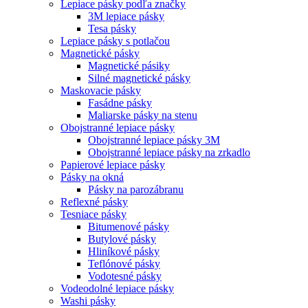
Lepiace pásky podľa značky
3M lepiace pásky
Tesa pásky
Lepiace pásky s potlačou
Magnetické pásky
Magnetické pásiky
Silné magnetické pásky
Maskovacie pásky
Fasádne pásky
Maliarske pásky na stenu
Obojstranné lepiace pásky
Obojstranné lepiace pásky 3M
Obojstranné lepiace pásky na zrkadlo
Papierové lepiace pásky
Pásky na okná
Pásky na parozábranu
Reflexné pásky
Tesniace pásky
Bitumenové pásky
Butylové pásky
Hliníkové pásky
Teflónové pásky
Vodotesné pásky
Vodeodolné lepiace pásky
Washi pásky