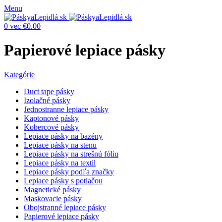
Menu
0
vec
€
0.00
Papierové lepiace pásky
Kategórie
Duct tape pásky
Izolačné pásky
Jednostranne lepiace pásky
Kaptonové pásky
Kobercové pásky
Lepiace pásky na bazény
Lepiace pásky na stenu
Lepiace pásky na strešnú fóliu
Lepiace pásky na textil
Lepiace pásky podľa značky
Lepiace pásky s potlačou
Magnetické pásky
Maskovacie pásky
Obojstranné lepiace pásky
Papierové lepiace pásky