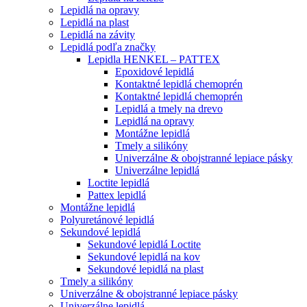
Lepidlá na opravy
Lepidlá na plast
Lepidlá na závity
Lepidlá podľa značky
Lepidla HENKEL – PATTEX
Epoxidové lepidlá
Kontaktné lepidlá chemoprén
Kontaktné lepidlá chemoprén
Lepidlá a tmely na drevo
Lepidlá na opravy
Montážne lepidlá
Tmely a silikóny
Univerzálne & obojstranné lepiace pásky
Univerzálne lepidlá
Loctite lepidlá
Pattex lepidlá
Montážne lepidlá
Polyuretánové lepidlá
Sekundové lepidlá
Sekundové lepidlá Loctite
Sekundové lepidlá na kov
Sekundové lepidlá na plast
Tmely a silikóny
Univerzálne & obojstranné lepiace pásky
Univerzálne lepidlá