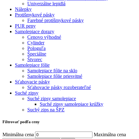
Univerzálne lepidlá
Nálepky
Protišmykové pásky
Farebné protišmykové pásky
PUR peny
Samolepiace dorazy
Cenovo výhodné
Cylinder
Pologuľa
Špeciálne
Štvorec
Samolepiace fólie
Samolepiace fólie na sklo
Samolepiace fólie priesvitné
Sťahovacie pásky
Sťahovacie pásky rozoberateľné
Suché zipsy
Suché zipsy samolepiace
Suché zipsy samolepiace krúžky
Suchý zips na ŠPZ
Filtrovať podľa ceny
Minimálna cena
Maximálna cena