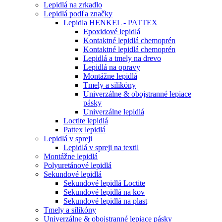
Lepidlá na zrkadlo
Lepidlá podľa značky
Lepidla HENKEL - PATTEX
Epoxidové lepidlá
Kontaktné lepidlá chemoprén
Kontaktné lepidlá chemoprén
Lepidlá a tmely na drevo
Lepidlá na opravy
Montážne lepidlá
Tmely a silikóny
Univerzálne & obojstranné lepiace
pásky
Univerzálne lepidlá
Loctite lepidlá
Pattex lepidlá
Lepidlá v spreji
Lepidlá v spreji na textil
Montážne lepidlá
Polyuretánové lepidlá
Sekundové lepidlá
Sekundové lepidlá Loctite
Sekundové lepidlá na kov
Sekundové lepidlá na plast
Tmely a silikóny
Univerzálne & obojstranné lepiace pásky