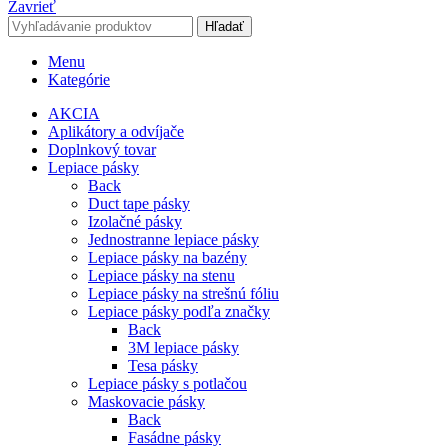
Zavrieť
Hľadať
Menu
Kategórie
AKCIA
Aplikátory a odvíjače
Doplnkový tovar
Lepiace pásky
Back
Duct tape pásky
Izolačné pásky
Jednostranne lepiace pásky
Lepiace pásky na bazény
Lepiace pásky na stenu
Lepiace pásky na strešnú fóliu
Lepiace pásky podľa značky
Back
3M lepiace pásky
Tesa pásky
Lepiace pásky s potlačou
Maskovacie pásky
Back
Fasádne pásky