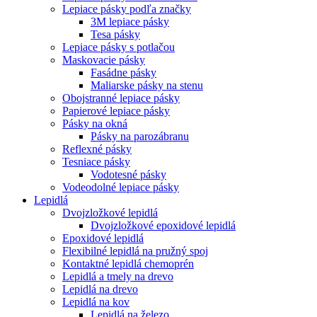
Lepiace pásky podľa značky
3M lepiace pásky
Tesa pásky
Lepiace pásky s potlačou
Maskovacie pásky
Fasádne pásky
Maliarske pásky na stenu
Obojstranné lepiace pásky
Papierové lepiace pásky
Pásky na okná
Pásky na parozábranu
Reflexné pásky
Tesniace pásky
Vodotesné pásky
Vodeodolné lepiace pásky
Lepidlá
Dvojzložkové lepidlá
Dvojzložkové epoxidové lepidlá
Epoxidové lepidlá
Flexibilné lepidlá na pružný spoj
Kontaktné lepidlá chemoprén
Lepidlá a tmely na drevo
Lepidlá na drevo
Lepidlá na kov
Lepidlá na železo